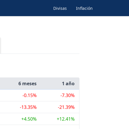
Divisas
Inflación
6 meses
1 año
-0.15%
-7.30%
-13.35%
-21.39%
+4.50%
+12.41%