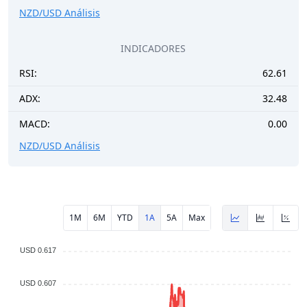
NZD/USD Análisis
INDICADORES
RSI:
62.61
ADX:
32.48
MACD:
0.00
NZD/USD Análisis
1M
6M
YTD
1A
5A
Max
USD 0.617
USD 0.607