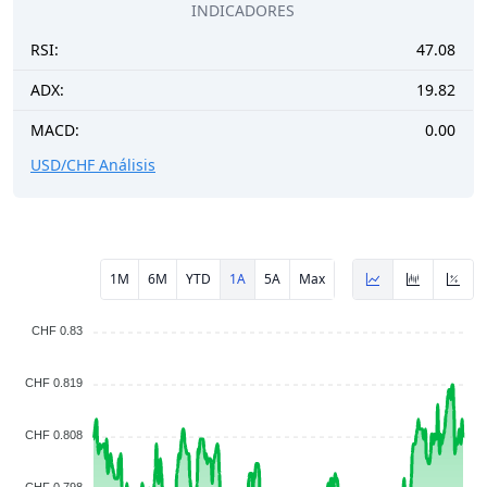
INDICADORES
RSI:
47.08
ADX:
19.82
MACD:
0.00
USD/CHF Análisis
1M
6M
YTD
1A
5A
Max
CHF 0.83
CHF 0.819
CHF 0.808
CHF 0.798