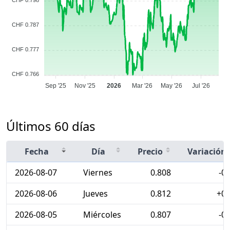
CHF 0.787
CHF 0.777
CHF 0.766
Sep '25
Nov '25
2026
Mar '26
May '26
Jul '26
Últimos 60 días
Fecha
Día
Precio
Variación
2026-08-07
Viernes
0.808
-0
2026-08-06
Jueves
0.812
+0
2026-08-05
Miércoles
0.807
-0