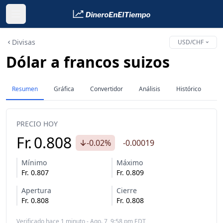
Divisas
USD/CHF
Dólar a francos suizos
Resumen
Gráfica
Convertidor
Análisis
Histórico
PRECIO HOY
Fr.
0.808
-0.02%
-0.00019
Mínimo
Máximo
Fr.
0.807
Fr.
0.809
Apertura
Cierre
Fr.
0.808
Fr.
0.808
Verificado hace 1 minuto - Ago. 7, 9:58 pm EDT