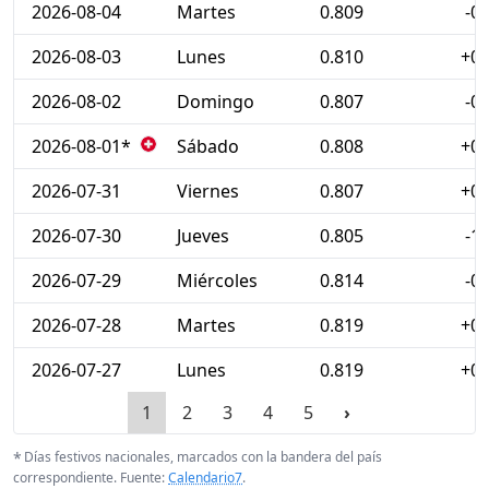
2026-08-04
Martes
0.809
-0
2026-08-03
Lunes
0.810
+0
2026-08-02
Domingo
0.807
-0
2026-08-01*
Sábado
0.808
+0
Día festivo en Suiza
2026-07-31
Viernes
0.807
+0
2026-07-30
Jueves
0.805
-1
2026-07-29
Miércoles
0.814
-0
2026-07-28
Martes
0.819
+0
2026-07-27
Lunes
0.819
+0
1
2
3
4
5
›
*
Días festivos nacionales, marcados con la bandera del país
correspondiente. Fuente:
Calendario7
.