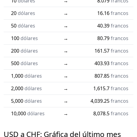
10
dólares
→
8.079
francos
20
dólares
→
16.16
francos
50
dólares
→
40.39
francos
100
dólares
→
80.79
francos
200
dólares
→
161.57
francos
500
dólares
→
403.93
francos
1,000
dólares
→
807.85
francos
2,000
dólares
→
1,615.7
francos
5,000
dólares
→
4,039.25
francos
10,000
dólares
→
8,078.5
francos
USD a CHF: Gráfica del último mes