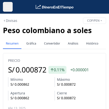
Divisas
COP/PEN
Peso colombiano a soles
Resumen
Gráfica
Convertidor
Análisis
Histórico
PRECIO
S/
0.000872
0.11%
+0.000001
Mínimo
Máximo
S/
0.000862
S/
0.000872
Apertura
Cierre
S/
0.000862
S/
0.000872
Abr. 13, 2025