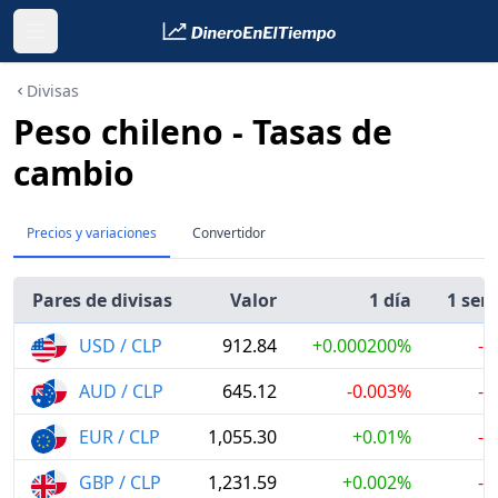
Divisas
Peso chileno - Tasas de
cambio
Precios y variaciones
Convertidor
Pares de divisas
Valor
1 día
1 se
USD / CLP
912.84
+0.000200%
-1
AUD / CLP
645.12
-0.003%
-1
EUR / CLP
1,055.30
+0.01%
-1
GBP / CLP
1,231.59
+0.002%
-1