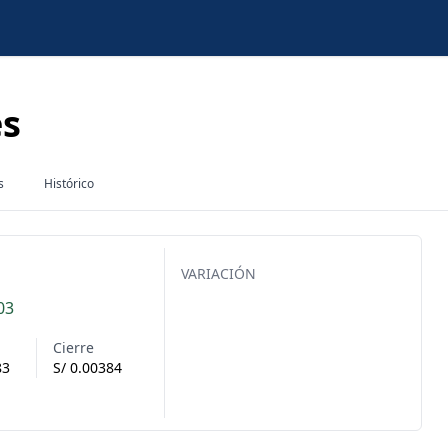
es
s
Histórico
VARIACIÓN
03
a
Cierre
83
S/
0.00384