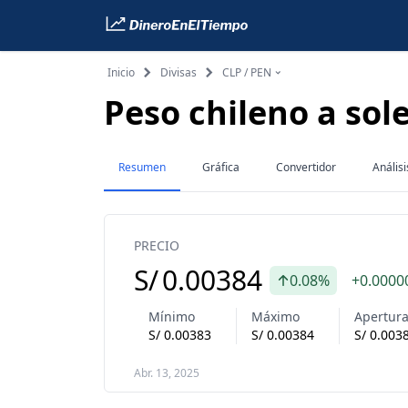
Inicio
Divisas
CLP / PEN
Peso chileno a sol
Resumen
Gráfica
Convertidor
Análisi
PRECIO
S/
0.00384
0.08%
+0.0000
Mínimo
Máximo
Apertur
S/
0.00383
S/
0.00384
S/
0.003
Abr. 13, 2025