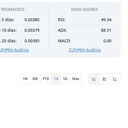
PROMEDIOS
INDICADORES
 5 días:
0.00380
RSI:
49.34
 10 días:
0.00379
ADX:
88.51
 20 días:
0.00385
MACD:
0.00
LP/PEN Análisis
CLP/PEN Análisis
1M
6M
YTD
1A
5A
Max