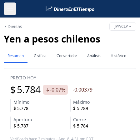
Divisas
JPY/CLP
Yen a pesos chilenos
Resumen
Gráfica
Convertidor
Análisis
Histórico
PRECIO HOY
$
5.784
-0.07%
-0.00379
Mínimo
Máximo
$
5.778
$
5.789
Apertura
Cierre
$
5.787
$
5.784
Verificado hace 2 minutos - Ago. 8, 4:31 pm EDT