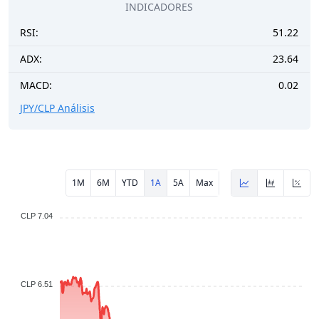
INDICADORES
RSI:
51.22
ADX:
23.64
MACD:
0.02
JPY/CLP Análisis
1M
6M
YTD
1A
5A
Max
CLP 7.04
CLP 6.51