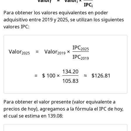
Valor
=
Valor
×
f
i
IPC
i
Para obtener los valores equivalentes en poder
adquisitivo entre 2019 y 2025, se utilizan los siguientes
valores IPC:
IPC
2025
Valor
=
Valor
×
2025
2019
IPC
2019
134.20
=
$ 100 ×
≈
$126.81
105.83
Para obtener el valor presente (valor equivalente a
precios de hoy), agregamos a la fórmula el IPC de hoy,
el cual se estima en 139.08: