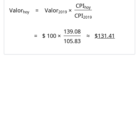
CPI
hoy
Valor
=
Valor
×
hoy
2019
CPI
2019
139.08
=
$ 100 ×
≈
$131.41
105.83