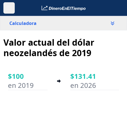
Calculadora
Valor actual del dólar
País
Nueva Zelanda
neozelandés de 2019
Valor
$
$100
$131.41
en 2019
en 2026
Año inicial
Año final