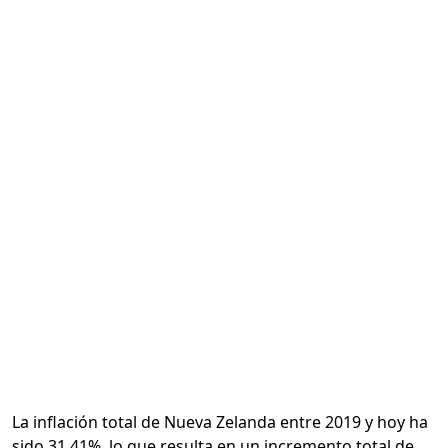
Calcular
La inflación total de Nueva Zelanda entre 2019 y hoy ha
sido 31.41%, lo que resulta en un incremento total de