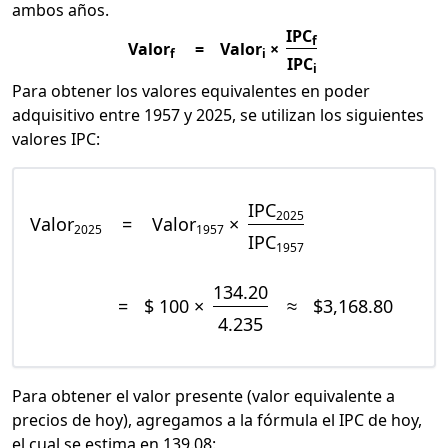
ambos años.
IPC
f
Valor
=
Valor
×
f
i
IPC
i
Para obtener los valores equivalentes en poder
adquisitivo entre 1957 y 2025, se utilizan los siguientes
valores IPC:
IPC
2025
Valor
=
Valor
×
2025
1957
IPC
1957
134.20
=
$ 100 ×
≈
$3,168.80
4.235
Para obtener el valor presente (valor equivalente a
precios de hoy), agregamos a la fórmula el IPC de hoy,
el cual se estima en 139.08: