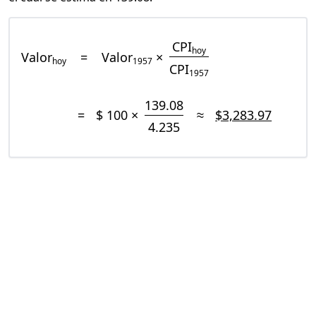
CPI
hoy
Valor
=
Valor
×
hoy
1957
CPI
1957
139.08
=
$ 100 ×
≈
$3,283.97
4.235