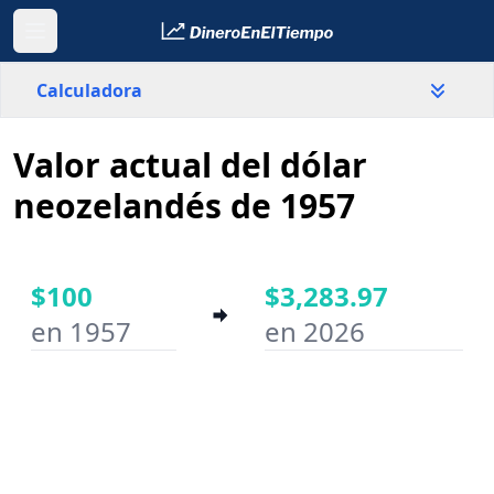
Calculadora
Valor actual del dólar
País
Nueva Zelanda
neozelandés de 1957
Valor
$
$100
$3,283.97
en 1957
en 2026
Año inicial
Año final