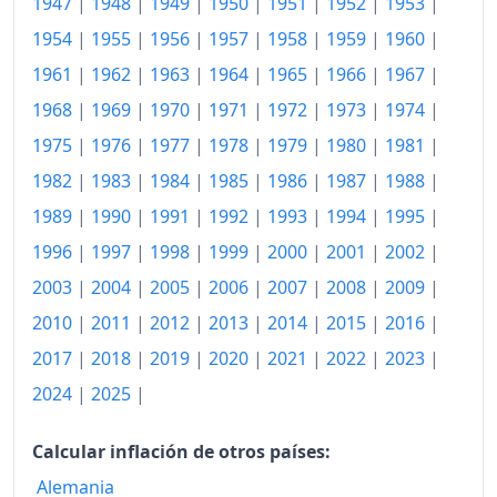
1947
|
1948
|
1949
|
1950
|
1951
|
1952
|
1953
|
1981
592.21
1954
|
1955
|
1956
|
1957
|
1958
|
1959
|
1960
|
1982
687.93
1961
|
1962
|
1963
|
1964
|
1965
|
1966
|
1967
|
1968
|
1969
|
1970
|
1971
|
1972
|
1973
|
1974
|
1983
738.43
1975
|
1976
|
1977
|
1978
|
1979
|
1980
|
1981
|
1984
784.00
1982
|
1983
|
1984
|
1985
|
1986
|
1987
|
1988
|
1985
904.87
1989
|
1990
|
1991
|
1992
|
1993
|
1994
|
1995
|
1986
1996
|
1997
|
1998
|
1999
|
1,024.44
2000
|
2001
|
2002
|
2003
|
2004
|
2005
|
2006
|
2007
|
2008
|
2009
|
1987
1,185.73
2010
|
2011
|
2012
|
2013
|
2014
|
2015
|
2016
|
1988
1,261.32
2017
|
2018
|
2019
|
2020
|
2021
|
2022
|
2023
|
1989
1,333.42
2024
|
2025
|
1990
1,414.74
Calcular inflación de otros países:
1991
1,451.56
Alemania