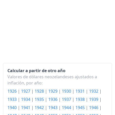
1970
158.21
1971
174.65
1972
186.75
1973
202.01
1974
224.45
1975
257.41
1976
300.93
Calcular a partir de otro año
Valores de dólares neozelandeses ajustados a
1977
344.21
inflación, por año:
1978
385.37
1926
|
1927
|
1928
|
1929
|
1930
|
1931
|
1932
|
1933
|
1934
|
1935
|
1936
|
1937
|
1938
|
1939
|
1979
438.16
1940
|
1941
|
1942
|
1943
|
1944
|
1945
|
1946
|
1980
513.31