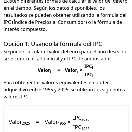
Existen diferentes formas de calcular el valor del dinero
en el tiempo. Según los datos disponibles, los
resultados se pueden obtener utilizando la fórmula del
IPC (Índice de Precios al Consumidor) o la fórmula de
interés compuesto.
Opción 1: Usando la fórmula del IPC
Se puede calcular el valor del euro para el año deseado
si se conoce el año inicial y el IPC de ambos años.
IPC
f
Valor
=
Valor
×
f
i
IPC
i
Para obtener los valores equivalentes en poder
adquisitivo entre 1955 y 2025, se utilizan los siguientes
valores IPC:
IPC
2025
Valor
=
Valor
×
2025
1955
IPC
1955