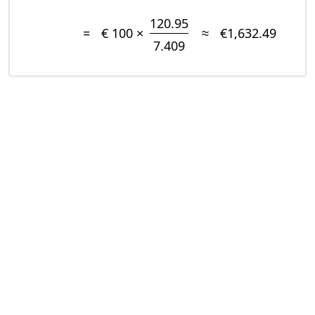
120.95
=
€ 100 ×
≈
€1,632.49
7.409