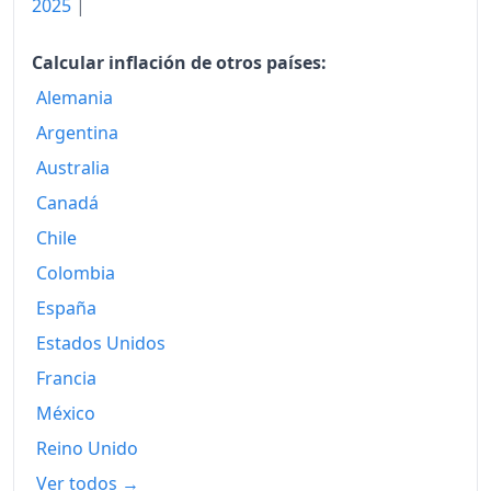
2025
|
1982
628.03
1983
687.44
Calcular inflación de otros países:
Alemania
1984
740.19
Argentina
1985
783.36
Australia
1986
803.24
Canadá
1987
Chile
829.66
Colombia
1988
852.07
España
1989
881.88
Estados Unidos
1990
910.05
Francia
México
1991
939.29
Reino Unido
1992
961.49
Ver todos →