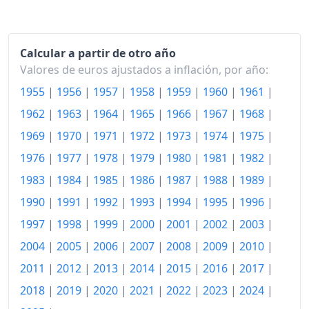
1971
207.78
1972
220.38
Calcular a partir de otro año
1973
236.64
Valores de euros ajustados a inflación, por año:
1974
268.94
1955
|
1956
|
1957
|
1958
|
1959
|
1960
|
1961
|
1962
|
1963
|
1964
|
1965
|
1966
|
1967
|
1968
|
1975
300.37
1969
|
1970
|
1971
|
1972
|
1973
|
1974
|
1975
|
1976
329.29
1976
|
1977
|
1978
|
1979
|
1980
|
1981
|
1982
|
1977
360.55
1983
|
1984
|
1985
|
1986
|
1987
|
1988
|
1989
|
1990
|
1991
|
1992
|
1993
|
1994
|
1995
|
1996
|
1978
393.90
1997
|
1998
|
1999
|
2000
|
2001
|
2002
|
2003
|
1979
435.84
2004
|
2005
|
2006
|
2007
|
2008
|
2009
|
2010
|
1980
494.95
2011
|
2012
|
2013
|
2014
|
2015
|
2016
|
2017
|
1981
560.85
2018
|
2019
|
2020
|
2021
|
2022
|
2023
|
2024
|