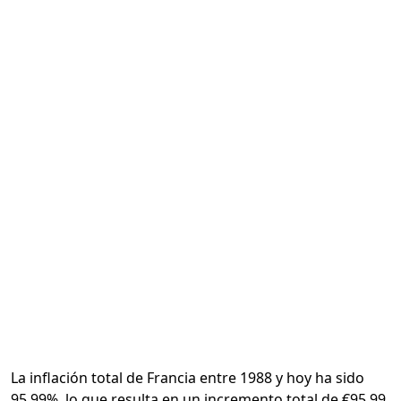
Calcular
La inflación total de Francia entre 1988 y hoy ha sido
95.99%, lo que resulta en un incremento total de €95.99.