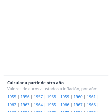
1996
121.60
1997
123.06
1998
123.86
1999
124.53
2000
126.61
2001
128.68
2002
131.15
2003
133.91
Calcular a partir de otro año
2004
136.78
Valores de euros ajustados a inflación, por año:
1955
|
1956
|
1957
|
1958
|
1959
|
1960
|
1961
|
2005
139.16
1962
|
1963
|
1964
|
1965
|
1966
|
1967
|
1968
|
2006
141.49