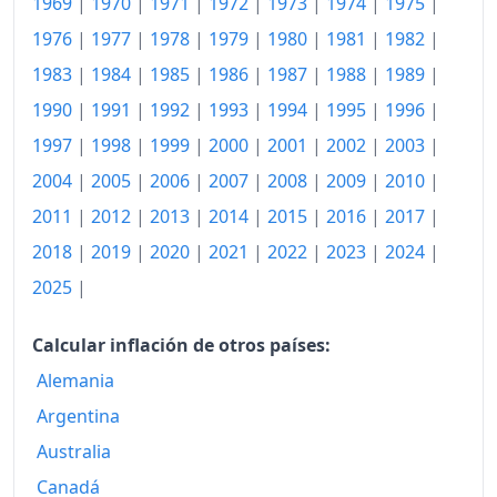
1969
|
1970
|
1971
|
1972
|
1973
|
1974
|
1975
|
2007
143.60
1976
|
1977
|
1978
|
1979
|
1980
|
1981
|
1982
|
2008
147.64
1983
|
1984
|
1985
|
1986
|
1987
|
1988
|
1989
|
1990
|
1991
|
1992
|
1993
|
1994
|
1995
|
1996
|
2009
147.77
1997
|
1998
|
1999
|
2000
|
2001
|
2002
|
2003
|
2010
150.04
2004
|
2005
|
2006
|
2007
|
2008
|
2009
|
2010
|
2011
153.20
2011
|
2012
|
2013
|
2014
|
2015
|
2016
|
2017
|
2018
|
2019
|
2020
|
2021
|
2022
|
2023
|
2024
|
2012
156.19
2025
|
2013
157.54
2014
158.34
Calcular inflación de otros países:
Alemania
2015
158.40
Argentina
2016
158.70
Australia
2017
160.33
Canadá