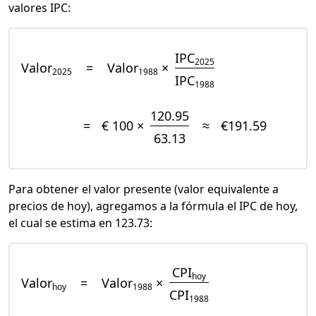
valores IPC:
IPC
2025
Valor
=
Valor
×
2025
1988
IPC
1988
120.95
=
€ 100 ×
≈
€191.59
63.13
Para obtener el valor presente (valor equivalente a
precios de hoy), agregamos a la fórmula el IPC de hoy,
el cual se estima en 123.73:
CPI
hoy
Valor
=
Valor
×
hoy
1988
CPI
1988