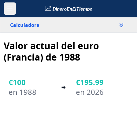
Calculadora
Valor actual del euro
País
Francia
(Francia) de 1988
Valor
€
€100
€195.99
en 1988
en 2026
Año inicial
Año final