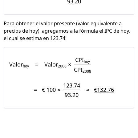
93.20
Para obtener el valor presente (valor equivalente a
precios de hoy), agregamos a la fórmula el IPC de hoy,
el cual se estima en 123.74:
CPI
hoy
Valor
=
Valor
×
hoy
2008
CPI
2008
123.74
=
€ 100 ×
≈
€132.76
93.20