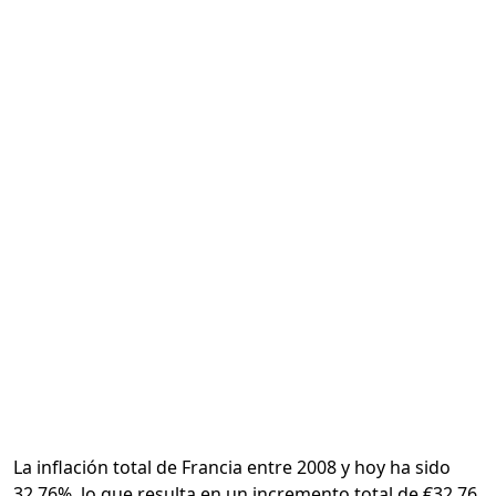
Calcular
La inflación total de Francia entre 2008 y hoy ha sido
32.76%, lo que resulta en un incremento total de €32.76.