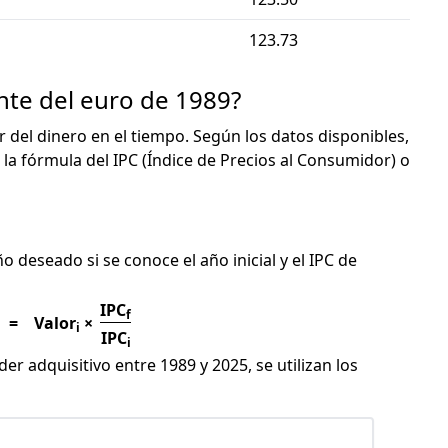
123.73
nte del euro de 1989?
or del dinero en el tiempo. Según los datos disponibles,
 la fórmula del IPC (Índice de Precios al Consumidor) o
C
ño deseado si se conoce el año inicial y el IPC de
IPC
f
=
Valor
×
i
IPC
i
er adquisitivo entre 1989 y 2025, se utilizan los