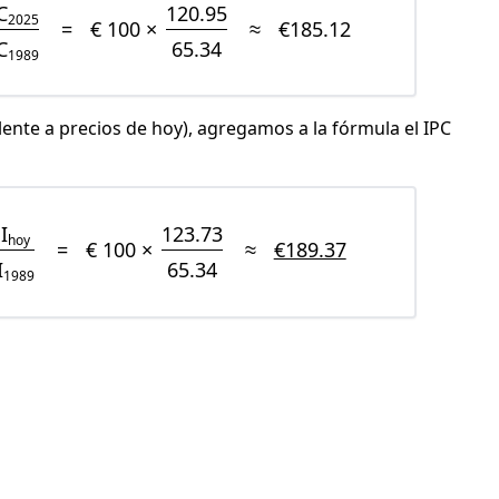
C
120.95
2025
=
€ 100 ×
≈
€185.12
C
65.34
1989
lente a precios de hoy), agregamos a la fórmula el IPC
I
123.73
hoy
=
€ 100 ×
≈
€189.37
I
65.34
1989