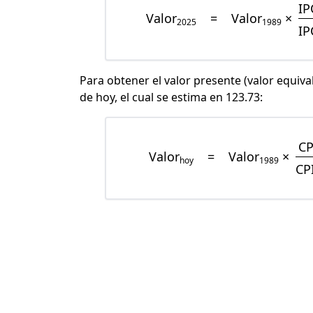
IP
Valor
=
Valor
×
2025
1989
IP
Para obtener el valor presente (valor equiva
de hoy, el cual se estima en 123.73:
CP
Valor
=
Valor
×
hoy
1989
CP