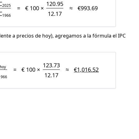
C
120.95
2025
=
€ 100 ×
≈
€993.69
C
12.17
1966
lente a precios de hoy), agregamos a la fórmula el IPC
123.73
hoy
=
€ 100 ×
≈
€1,016.52
12.17
1966