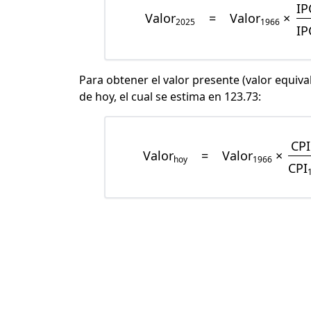
IP
Valor
=
Valor
×
2025
1966
IP
Para obtener el valor presente (valor equiva
de hoy, el cual se estima en 123.73:
CPI
Valor
=
Valor
×
hoy
1966
CPI