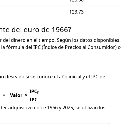
123.73
nte del euro de 1966?
or del dinero en el tiempo. Según los datos disponibles,
 la fórmula del IPC (Índice de Precios al Consumidor) o
C
ño deseado si se conoce el año inicial y el IPC de
IPC
f
=
Valor
×
i
IPC
i
er adquisitivo entre 1966 y 2025, se utilizan los