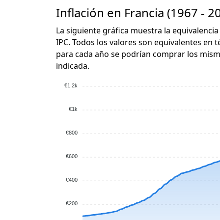
Inflación en Francia (1967 - 2
La siguiente gráfica muestra la equivalencia
IPC. Todos los valores son equivalentes en t
para cada año se podrían comprar los mismo
indicada.
€1.2k
€1k
€800
€600
€400
€200