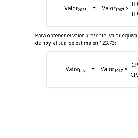
IP
Valor
=
Valor
×
2025
1967
IP
Para obtener el valor presente (valor equiva
de hoy, el cual se estima en 123.73:
CP
Valor
=
Valor
×
hoy
1967
CP