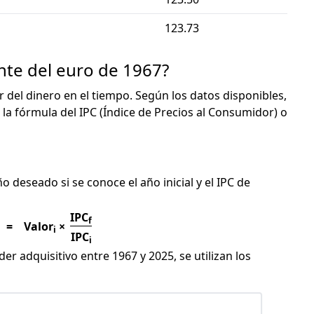
123.73
nte del euro de 1967?
or del dinero en el tiempo. Según los datos disponibles,
 la fórmula del IPC (Índice de Precios al Consumidor) o
C
ño deseado si se conoce el año inicial y el IPC de
IPC
f
=
Valor
×
i
IPC
i
er adquisitivo entre 1967 y 2025, se utilizan los