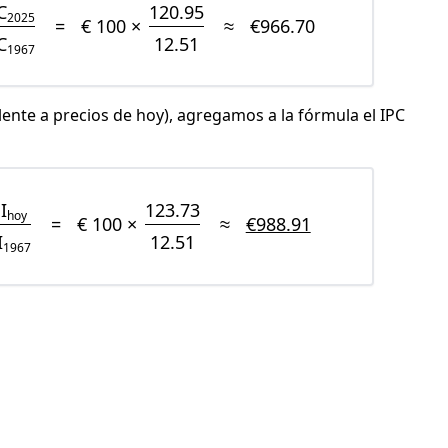
C
120.95
2025
=
€ 100 ×
≈
€966.70
C
12.51
1967
lente a precios de hoy), agregamos a la fórmula el IPC
I
123.73
hoy
=
€ 100 ×
≈
€988.91
I
12.51
1967