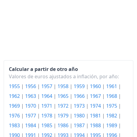
2020
108.29
2021
110.07
2022
115.81
2023
121.47
2024
123.89
2025
Calcular a partir de otro año
125.06
Valores de euros ajustados a inflación, por año:
2026-06
127.70
1955
|
1956
|
1957
|
1958
|
1959
|
1960
|
1961
|
Hoy
127.93
1962
|
1963
|
1964
|
1965
|
1966
|
1967
|
1968
|
1969
|
1970
|
1971
|
1972
|
1973
|
1974
|
1975
|
1976
|
1977
|
1978
|
1979
|
1980
|
1981
|
1982
|
1983
|
1984
|
1985
|
1986
|
1987
|
1988
|
1989
|
1990
|
1991
|
1992
|
1993
|
1994
|
1995
|
1996
|