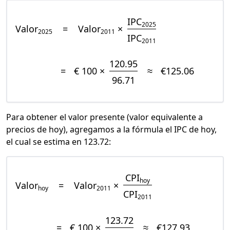
IPC
2025
Valor
=
Valor
×
2025
2011
IPC
2011
120.95
=
€ 100 ×
≈
€125.06
96.71
Para obtener el valor presente (valor equivalente a
precios de hoy), agregamos a la fórmula el IPC de hoy,
el cual se estima en 123.72:
CPI
hoy
Valor
=
Valor
×
hoy
2011
CPI
2011
123.72
=
€ 100 ×
≈
€127.93