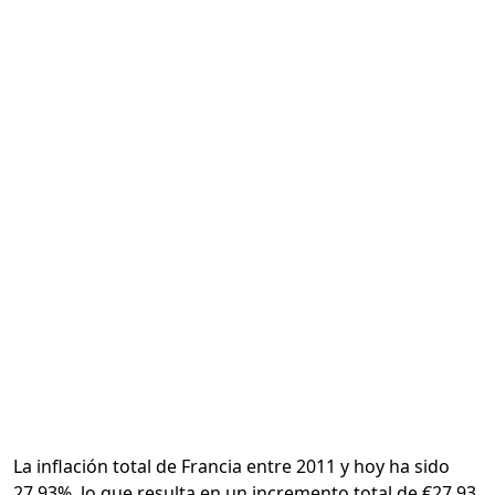
Calcular
La inflación total de Francia entre 2011 y hoy ha sido
27.93%, lo que resulta en un incremento total de €27.93.