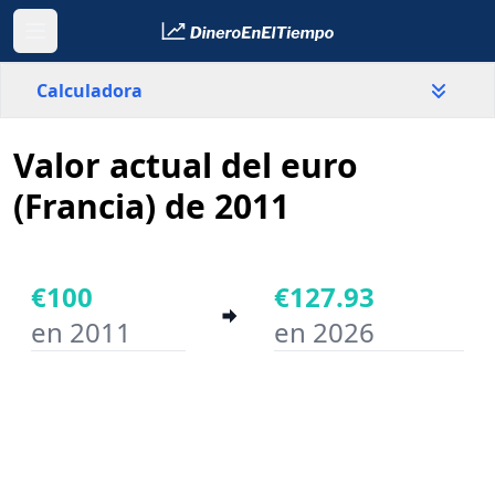
Calculadora
Valor actual del euro
País
Francia
(Francia) de 2011
Valor
€
€100
€127.93
en 2011
en 2026
Año inicial
Año final