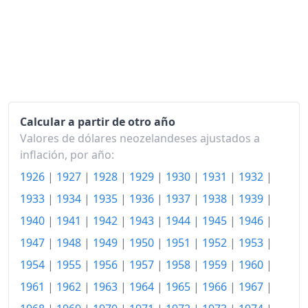
1979
309.52
1980
362.61
1981
418.34
1982
485.96
Calcular a partir de otro año
Valores de dólares neozelandeses ajustados a
1983
521.64
inflación, por año:
1984
553.83
1926
|
1927
|
1928
|
1929
|
1930
|
1931
|
1932
|
1985
639.22
1933
|
1934
|
1935
|
1936
|
1937
|
1938
|
1939
|
1940
|
1941
|
1942
|
1943
|
1944
|
1945
|
1946
|
1986
723.68
1947
|
1948
|
1949
|
1950
|
1951
|
1952
|
1953
|
1987
837.62
1954
|
1955
|
1956
|
1957
|
1958
|
1959
|
1960
|
1988
891.02
1961
|
1962
|
1963
|
1964
|
1965
|
1966
|
1967
|