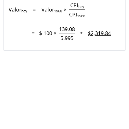
CPI
hoy
Valor
=
Valor
×
hoy
1968
CPI
1968
139.08
=
$ 100 ×
≈
$2,319.84
5.995