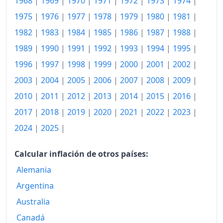
1989
1968
|
1969
|
1970
|
1971
|
941.95
1972
|
1973
|
1974
|
1975
|
1976
|
1977
|
1978
|
1979
|
1980
|
1981
|
1990
999.39
1982
|
1983
|
1984
|
1985
|
1986
|
1987
|
1988
|
1991
1,025.40
1989
|
1990
|
1991
|
1992
|
1993
|
1994
|
1995
|
1992
1,035.80
1996
|
1997
|
1998
|
1999
|
2000
|
2001
|
2002
|
2003
|
2004
|
2005
|
2006
|
2007
|
2008
|
2009
|
1993
1,049.14
2010
|
2011
|
2012
|
2013
|
2014
|
2015
|
2016
|
1994
1,067.46
2017
|
2018
|
2019
|
2020
|
2021
|
2022
|
2023
|
1995
1,107.54
2024
|
2025
|
1996
1,132.85
Calcular inflación de otros países:
1997
1,146.30
Alemania
1998
1,160.81
Argentina
Australia
1999
1,159.48
Canadá