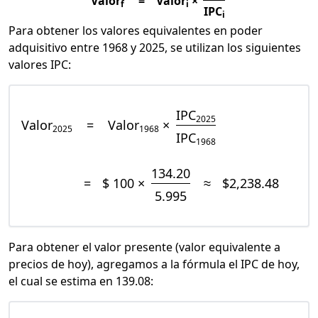
Valor
=
Valor
×
f
i
IPC
i
Para obtener los valores equivalentes en poder
adquisitivo entre 1968 y 2025, se utilizan los siguientes
valores IPC:
IPC
2025
Valor
=
Valor
×
2025
1968
IPC
1968
134.20
=
$ 100 ×
≈
$2,238.48
5.995
Para obtener el valor presente (valor equivalente a
precios de hoy), agregamos a la fórmula el IPC de hoy,
el cual se estima en 139.08: