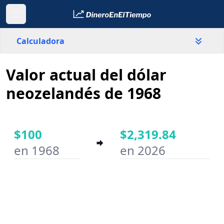
Calculadora
Valor actual del dólar
País
Nueva Zelanda
neozelandés de 1968
Valor
$
$100
$2,319.84
en 1968
en 2026
Año inicial
Año final