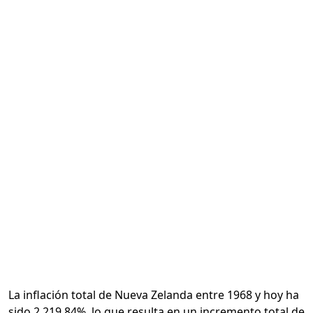
Calcular
La inflación total de Nueva Zelanda entre 1968 y hoy ha
sido 2,219.84%, lo que resulta en un incremento total de