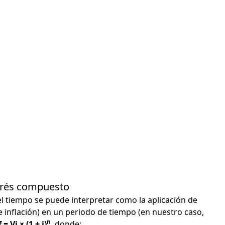
terés compuesto
el tiempo se puede interpretar como la aplicación de
e inflación) en un periodo de tiempo (en nuestro caso,
n
 = Vi × (1 + i)
, donde: