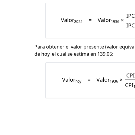
IPC
Valor
=
Valor
×
2025
1936
IPC
Para obtener el valor presente (valor equiva
de hoy, el cual se estima en 139.05:
CPI
Valor
=
Valor
×
hoy
1936
CPI