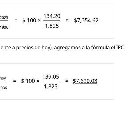
134.20
2025
=
$ 100 ×
≈
$7,354.62
1.825
1936
lente a precios de hoy), agregamos a la fórmula el IPC
139.05
hoy
=
$ 100 ×
≈
$7,620.03
1.825
1936