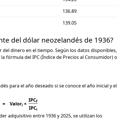
136.89
139.05
ente del dólar neozelandés de 1936?
or del dinero en el tiempo. Según los datos disponibles,
 la fórmula del IPC (Índice de Precios al Consumidor) o
C
dés para el año deseado si se conoce el año inicial y el
IPC
f
=
Valor
×
i
IPC
i
er adquisitivo entre 1936 y 2025, se utilizan los