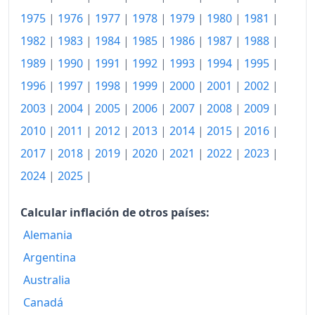
2012
158.43
1975
|
1976
|
1977
|
1978
|
1979
|
1980
|
1981
|
2013
160.22
1982
|
1983
|
1984
|
1985
|
1986
|
1987
|
1988
|
1989
|
1990
|
1991
|
1992
|
1993
|
1994
|
1995
|
2014
162.19
1996
|
1997
|
1998
|
1999
|
2000
|
2001
|
2002
|
2015
162.67
2003
|
2004
|
2005
|
2006
|
2007
|
2008
|
2009
|
2016
163.72
2010
|
2011
|
2012
|
2013
|
2014
|
2015
|
2016
|
2017
166.75
2017
|
2018
|
2019
|
2020
|
2021
|
2022
|
2023
|
2024
|
2025
|
2018
169.41
2019
172.16
Calcular inflación de otros países:
Alemania
2020
175.11
Argentina
2021
182.01
Australia
2022
195.06
Canadá