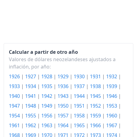
2001
119.08
2002
122.27
2003
124.41
2004
127.26
2005
Calcular a partir de otro año
131.13
Valores de dólares neozelandeses ajustados a
2006
135.54
inflación, por año:
1926
|
1927
|
1928
|
1929
|
1930
|
1931
|
1932
|
2007
138.76
1933
|
1934
|
1935
|
1936
|
1937
|
1938
|
1939
|
2008
144.25
1940
|
1941
|
1942
|
1943
|
1944
|
1945
|
1946
|
2009
147.31
1947
|
1948
|
1949
|
1950
|
1951
|
1952
|
1953
|
2010
150.70
1954
|
1955
|
1956
|
1957
|
1958
|
1959
|
1960
|
1961
|
1962
|
1963
|
1964
|
1965
|
1966
|
1967
|
2011
156.77
1968
|
1969
|
1970
|
1971
|
1972
|
1973
|
1974
|