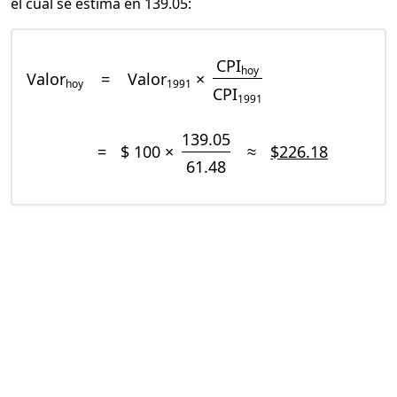
el cual se estima en 139.05:
CPI
hoy
Valor
=
Valor
×
hoy
1991
CPI
1991
139.05
=
$ 100 ×
≈
$226.18
61.48