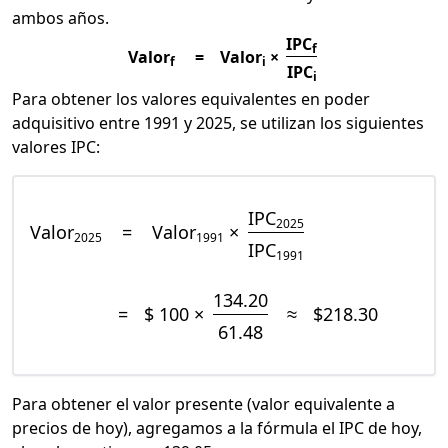
ambos años.
IPC
f
Valor
=
Valor
×
f
i
IPC
i
Para obtener los valores equivalentes en poder
adquisitivo entre 1991 y 2025, se utilizan los siguientes
valores IPC:
IPC
2025
Valor
=
Valor
×
2025
1991
IPC
1991
134.20
=
$ 100 ×
≈
$218.30
61.48
Para obtener el valor presente (valor equivalente a
precios de hoy), agregamos a la fórmula el IPC de hoy,