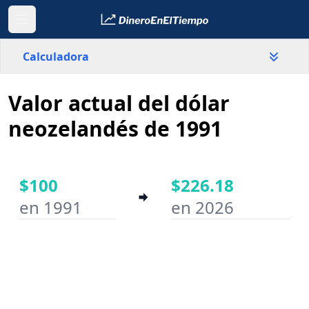
Calculadora
Valor actual del dólar
País
Nueva Zelanda
neozelandés de 1991
Valor
$
$100
$226.18
en 1991
en 2026
Año inicial
Año final