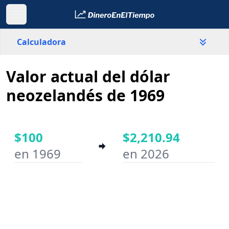
Calculadora
Valor actual del dólar
País
Nueva Zelanda
neozelandés de 1969
Valor
$
$100
$2,210.94
en 1969
en 2026
Año inicial
Año final