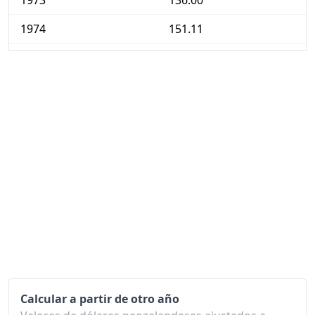
1973
136.00
1974
151.11
1975
173.30
1976
202.60
1977
231.74
1978
259.45
1979
294.99
1980
345.59
1981
398.71
1982
463.15
1983
497.15
Calcular a partir de otro año