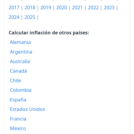
1995
1,055.55
2017
|
2018
|
2019
|
2020
|
2021
|
2022
|
2023
|
1996
1,079.68
2024
|
2025
|
1997
1,092.49
Calcular inflación de otros países:
1998
1,106.32
Alemania
1999
1,105.05
Argentina
Australia
2000
1,133.95
Canadá
2001
1,163.73
Chile
2002
1,194.88
Colombia
España
2003
1,215.84
Estados Unidos
2004
1,243.68
Francia
2005
1,281.45
México