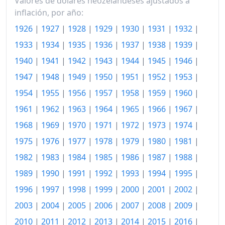
Valores de dólares neozelandeses ajustados a
1984
527.83
inflación, por año:
1985
609.21
1926
|
1927
|
1928
|
1929
|
1930
|
1931
|
1932
|
1986
689.71
1933
|
1934
|
1935
|
1936
|
1937
|
1938
|
1939
|
1940
|
1941
|
1942
|
1943
|
1944
|
1945
|
1946
|
1987
798.30
1947
|
1948
|
1949
|
1950
|
1951
|
1952
|
1953
|
1988
849.19
1954
|
1955
|
1956
|
1957
|
1958
|
1959
|
1960
|
1989
897.73
1961
|
1962
|
1963
|
1964
|
1965
|
1966
|
1967
|
1990
1968
|
1969
|
1970
|
1971
|
952.48
1972
|
1973
|
1974
|
1975
|
1976
|
1977
|
1978
|
1979
|
1980
|
1981
|
1991
977.27
1982
|
1983
|
1984
|
1985
|
1986
|
1987
|
1988
|
1992
987.18
1989
|
1990
|
1991
|
1992
|
1993
|
1994
|
1995
|
1993
999.90
1996
|
1997
|
1998
|
1999
|
2000
|
2001
|
2002
|
2003
|
2004
|
2005
|
2006
|
2007
|
2008
|
2009
|
1994
1,017.35
2010
|
2011
|
2012
|
2013
|
2014
|
2015
|
2016
|