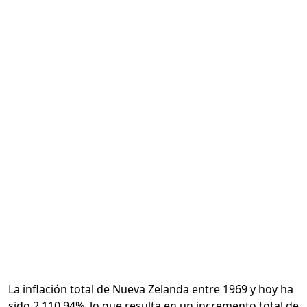
Calcular
La inflación total de Nueva Zelanda entre 1969 y hoy ha
sido 2,110.94%, lo que resulta en un incremento total de