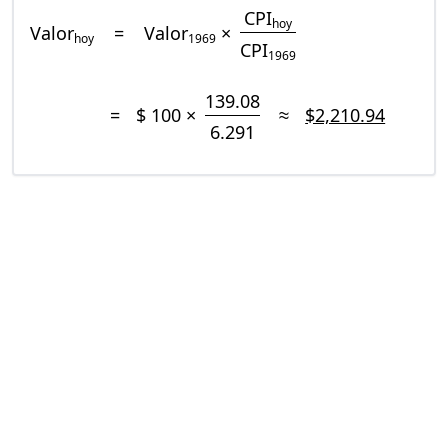
CPI
hoy
Valor
=
Valor
×
hoy
1969
CPI
1969
139.08
=
$ 100 ×
≈
$2,210.94
6.291