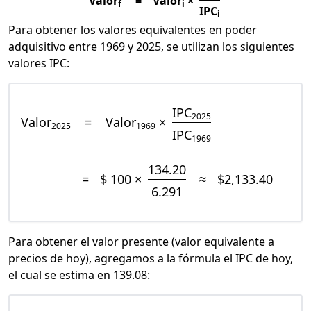
Valor
=
Valor
×
f
i
IPC
i
Para obtener los valores equivalentes en poder
adquisitivo entre 1969 y 2025, se utilizan los siguientes
valores IPC:
IPC
2025
Valor
=
Valor
×
2025
1969
IPC
1969
134.20
=
$ 100 ×
≈
$2,133.40
6.291
Para obtener el valor presente (valor equivalente a
precios de hoy), agregamos a la fórmula el IPC de hoy,
el cual se estima en 139.08: