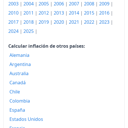
1998
1,504.79
2003
|
2004
|
2005
|
2006
|
2007
|
2008
|
2009
|
1999
1,503.07
2010
|
2011
|
2012
|
2013
|
2014
|
2015
|
2016
|
2017
|
2018
|
2019
|
2020
|
2021
|
2022
|
2023
|
2000
1,542.38
2024
|
2025
|
2001
1,582.88
Calcular inflación de otros países:
2002
1,625.25
Alemania
2003
1,653.75
Argentina
2004
1,691.63
Australia
2005
1,743.01
Canadá
Chile
2006
1,801.66
Colombia
2007
1,844.47
España
2008
1,917.50
Estados Unidos