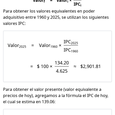
Valor
=
Valor
×
f
i
IPC
i
Para obtener los valores equivalentes en poder
adquisitivo entre 1960 y 2025, se utilizan los siguientes
valores IPC:
IPC
2025
Valor
=
Valor
×
2025
1960
IPC
1960
134.20
=
$ 100 ×
≈
$2,901.81
4.625
Para obtener el valor presente (valor equivalente a
precios de hoy), agregamos a la fórmula el IPC de hoy,
el cual se estima en 139.06: