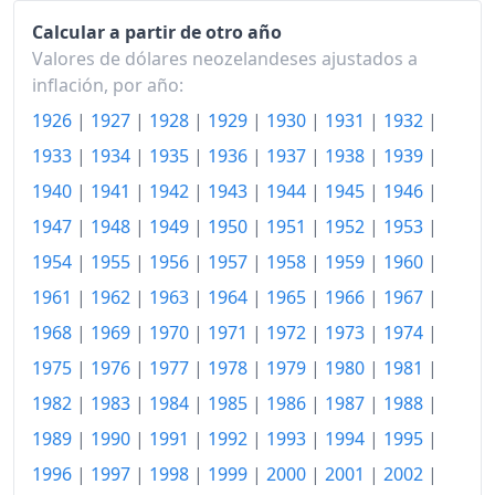
Calcular a partir de otro año
1988
1,155.05
Valores de dólares neozelandeses ajustados a
inflación, por año:
1989
1,221.08
1926
|
1927
|
1928
|
1929
|
1930
|
1931
|
1932
|
1990
1,295.54
1933
|
1934
|
1935
|
1936
|
1937
|
1938
|
1939
|
1991
1,329.26
1940
|
1941
|
1942
|
1943
|
1944
|
1945
|
1946
|
1992
1,342.74
1947
|
1948
|
1949
|
1950
|
1951
|
1952
|
1953
|
1954
|
1955
|
1956
|
1957
|
1958
|
1959
|
1960
|
1993
1,360.04
1961
|
1962
|
1963
|
1964
|
1965
|
1966
|
1967
|
1994
1,383.78
1968
|
1969
|
1970
|
1971
|
1972
|
1973
|
1974
|
1995
1,435.74
1975
|
1976
|
1977
|
1978
|
1979
|
1980
|
1981
|
1982
|
1983
|
1984
|
1985
|
1986
|
1987
|
1988
|
1996
1,468.56
1989
|
1990
|
1991
|
1992
|
1993
|
1994
|
1995
|
1997
1,485.99
1996
|
1997
|
1998
|
1999
|
2000
|
2001
|
2002
|