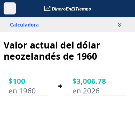
Calculadora
Valor actual del dólar
País
Nueva Zelanda
neozelandés de 1960
Valor
$
$100
$3,006.78
en 1960
en 2026
Año inicial
Año final