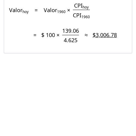
CPI
hoy
Valor
=
Valor
×
hoy
1960
CPI
1960
139.06
=
$ 100 ×
≈
$3,006.78
4.625