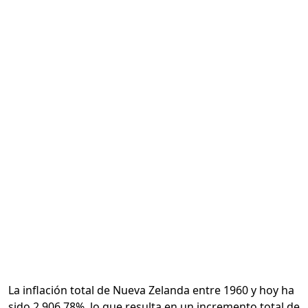
Calcular
La inflación total de Nueva Zelanda entre 1960 y hoy ha
sido 2,906.78%, lo que resulta en un incremento total de