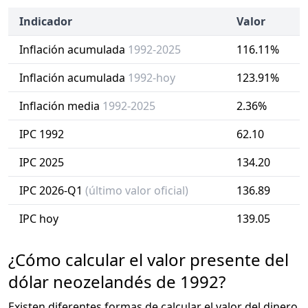
Indicador
Valor
Inflación acumulada
1992-2025
116.11%
Inflación acumulada
1992-hoy
123.91%
Inflación media
1992-2025
2.36%
IPC 1992
62.10
IPC 2025
134.20
IPC 2026-Q1
(último valor oficial)
136.89
IPC hoy
139.05
¿Cómo calcular el valor presente del
dólar neozelandés de 1992?
Existen diferentes formas de calcular el valor del dinero