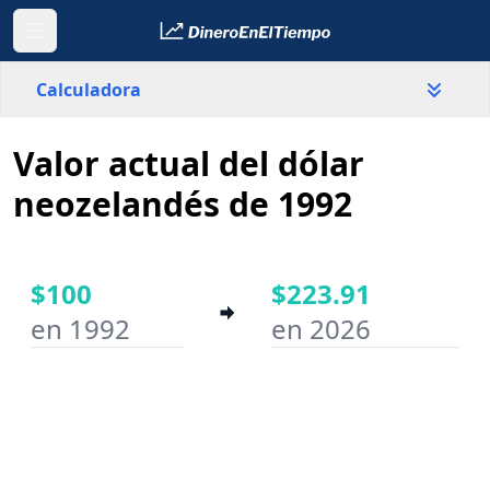
Calculadora
Valor actual del dólar
País
Nueva Zelanda
neozelandés de 1992
Valor
$
$100
$223.91
en 1992
en 2026
Año inicial
Año final