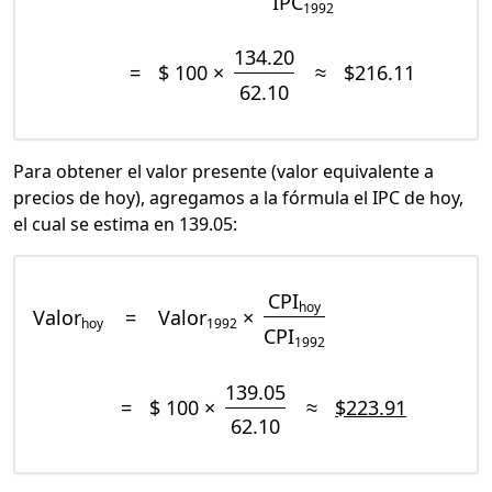
IPC
1992
134.20
=
$ 100 ×
≈
$216.11
62.10
Para obtener el valor presente (valor equivalente a
precios de hoy), agregamos a la fórmula el IPC de hoy,
el cual se estima en 139.05:
CPI
hoy
Valor
=
Valor
×
hoy
1992
CPI
1992
139.05
=
$ 100 ×
≈
$223.91
62.10