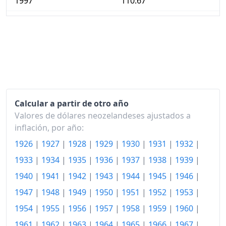
1997
110.67
1998
112.07
1999
111.94
2000
114.87
2001
117.88
Calcular a partir de otro año
2002
121.04
Valores de dólares neozelandeses ajustados a
2003
123.16
inflación, por año:
1926
|
1927
|
1928
|
1929
|
1930
|
1931
|
1932
|
2004
125.98
1933
|
1934
|
1935
|
1936
|
1937
|
1938
|
1939
|
2005
129.81
1940
|
1941
|
1942
|
1943
|
1944
|
1945
|
1946
|
2006
134.18
1947
|
1948
|
1949
|
1950
|
1951
|
1952
|
1953
|
2007
137.37
1954
|
1955
|
1956
|
1957
|
1958
|
1959
|
1960
|
1961
|
1962
|
1963
|
1964
|
1965
|
1966
|
1967
|