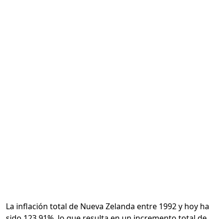
Calcular
La inflación total de Nueva Zelanda entre 1992 y hoy ha
sido 123.91%, lo que resulta en un incremento total de