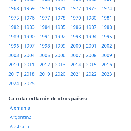
2008
142.80
1968
|
1969
|
1970
|
1971
|
1972
|
1973
|
1974
|
2009
145.83
1975
|
1976
|
1977
|
1978
|
1979
|
1980
|
1981
|
2010
149.18
1982
|
1983
|
1984
|
1985
|
1986
|
1987
|
1988
|
1989
|
1990
|
1991
|
1992
|
1993
|
1994
|
1995
|
2011
155.19
1996
|
1997
|
1998
|
1999
|
2000
|
2001
|
2002
|
2012
156.84
2003
|
2004
|
2005
|
2006
|
2007
|
2008
|
2009
|
2013
158.62
2010
|
2011
|
2012
|
2013
|
2014
|
2015
|
2016
|
2014
160.56
2017
|
2018
|
2019
|
2020
|
2021
|
2022
|
2023
|
2024
|
2025
|
2015
161.03
2016
162.07
Calcular inflación de otros países:
Alemania
2017
165.07
Argentina
2018
167.71
Australia