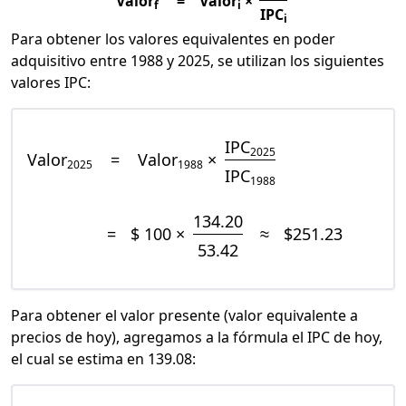
Valor
=
Valor
×
f
i
IPC
i
Para obtener los valores equivalentes en poder
adquisitivo entre 1988 y 2025, se utilizan los siguientes
valores IPC:
IPC
2025
Valor
=
Valor
×
2025
1988
IPC
1988
134.20
=
$ 100 ×
≈
$251.23
53.42
Para obtener el valor presente (valor equivalente a
precios de hoy), agregamos a la fórmula el IPC de hoy,
el cual se estima en 139.08: