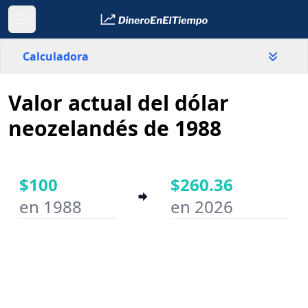
Calculadora
Valor actual del dólar
País
Nueva Zelanda
neozelandés de 1988
Valor
$
$100
$260.36
en 1988
en 2026
Año inicial
Año final