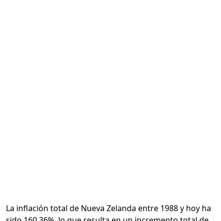
Calcular
La inflación total de Nueva Zelanda entre 1988 y hoy ha
sido 160.36%, lo que resulta en un incremento total de