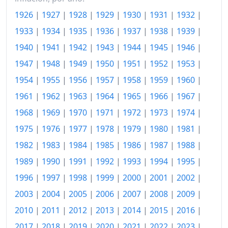
1926
|
1927
|
1928
|
1929
|
1930
|
1931
|
1932
|
2000
133.53
1933
|
1934
|
1935
|
1936
|
1937
|
1938
|
1939
|
2001
137.04
1940
|
1941
|
1942
|
1943
|
1944
|
1945
|
1946
|
2002
140.71
1947
|
1948
|
1949
|
1950
|
1951
|
1952
|
1953
|
2003
143.18
1954
|
1955
|
1956
|
1957
|
1958
|
1959
|
1960
|
1961
|
1962
|
1963
|
1964
|
1965
|
1966
|
1967
|
2004
146.45
1968
|
1969
|
1970
|
1971
|
1972
|
1973
|
1974
|
2005
150.90
1975
|
1976
|
1977
|
1978
|
1979
|
1980
|
1981
|
2006
155.98
1982
|
1983
|
1984
|
1985
|
1986
|
1987
|
1988
|
1989
|
1990
|
1991
|
1992
|
1993
|
1994
|
1995
|
2007
159.69
1996
|
1997
|
1998
|
1999
|
2000
|
2001
|
2002
|
2008
166.01
2003
|
2004
|
2005
|
2006
|
2007
|
2008
|
2009
|
2009
169.52
2010
|
2011
|
2012
|
2013
|
2014
|
2015
|
2016
|
2010
173.42
2017
|
2018
|
2019
|
2020
|
2021
|
2022
|
2023
|