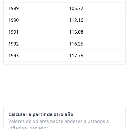
1989
105.72
1990
112.16
1991
115.08
1992
116.25
1993
117.75
1994
119.80
1995
124.30
1996
127.14
1997
128.65
Calcular a partir de otro año
1998
130.28
Valores de dólares neozelandeses ajustados a
1999
130.13
inflación, por año: