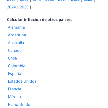
2024
|
2025
|
2011
180.41
2012
182.32
Calcular inflación de otros países:
Alemania
2013
184.39
Argentina
2014
186.65
Australia
2015
187.20
Canadá
2016
188.41
Chile
Colombia
2017
191.90
España
2018
194.96
Estados Unidos
2019
198.12
Francia
México
2020
201.52
Reino Unido
2021
209.46