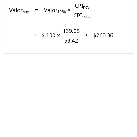
CPI
hoy
Valor
=
Valor
×
hoy
1988
CPI
1988
139.08
=
$ 100 ×
≈
$260.36
53.42