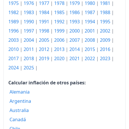
1975
|
1976
|
1977
|
1978
|
1979
|
1980
|
1981
|
1945
116.56
1982
|
1983
|
1984
|
1985
|
1986
|
1987
|
1988
|
1989
|
1990
|
1991
|
1992
|
1993
|
1994
|
1995
|
1946
117.46
1996
|
1997
|
1998
|
1999
|
2000
|
2001
|
2002
|
1947
121.32
2003
|
2004
|
2005
|
2006
|
2007
|
2008
|
2009
|
1948
130.80
2010
|
2011
|
2012
|
2013
|
2014
|
2015
|
2016
|
1949
132.97
2017
|
2018
|
2019
|
2020
|
2021
|
2022
|
2023
|
2024
|
2025
|
1950
140.55
1951
156.04
Calcular inflación de otros países:
Alemania
1952
168.14
Argentina
1953
175.75
Australia
1954
183.86
Canadá
1955
188.47
Chile