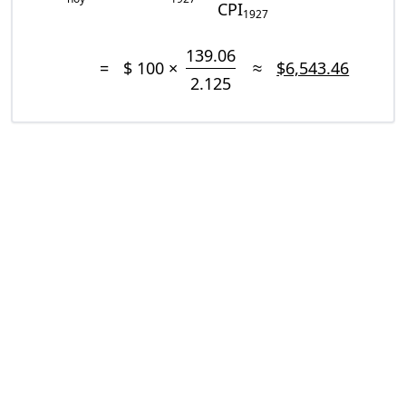
CPI
1927
139.06
=
$ 100 ×
≈
$6,543.46
2.125