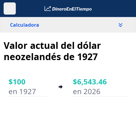
Calculadora
Valor actual del dólar
País
Nueva Zelanda
neozelandés de 1927
Valor
$
$100
$6,543.46
en 1927
en 2026
Año inicial
Año final