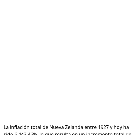
Calcular
La inflación total de Nueva Zelanda entre 1927 y hoy ha
sido 6,443.46%, lo que resulta en un incremento total de