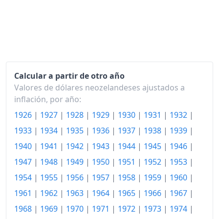
1934
80.49
1935
83.50
1936
85.86
Calcular a partir de otro año
1937
91.89
Valores de dólares neozelandeses ajustados a
1938
94.58
inflación, por año:
1926
|
1927
|
1928
|
1929
|
1930
|
1931
|
1932
|
1939
98.91
1933
|
1934
|
1935
|
1936
|
1937
|
1938
|
1939
|
1940
103.02
1940
|
1941
|
1942
|
1943
|
1944
|
1945
|
1946
|
1941
106.85
1947
|
1948
|
1949
|
1950
|
1951
|
1952
|
1953
|
1942
110.34
1954
|
1955
|
1956
|
1957
|
1958
|
1959
|
1960
|
1961
|
1962
|
1963
|
1964
|
1965
|
1966
|
1967
|
1943
113.03
1968
|
1969
|
1970
|
1971
|
1972
|
1973
|
1974
|
1944
114.99