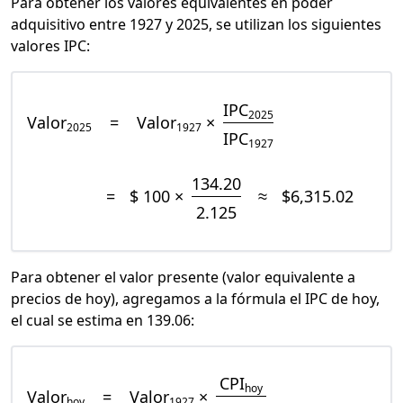
Para obtener los valores equivalentes en poder
adquisitivo entre 1927 y 2025, se utilizan los siguientes
valores IPC:
IPC
2025
Valor
=
Valor
×
2025
1927
IPC
1927
134.20
=
$ 100 ×
≈
$6,315.02
2.125
Para obtener el valor presente (valor equivalente a
precios de hoy), agregamos a la fórmula el IPC de hoy,
el cual se estima en 139.06:
CPI
hoy
Valor
=
Valor
×
hoy
1927