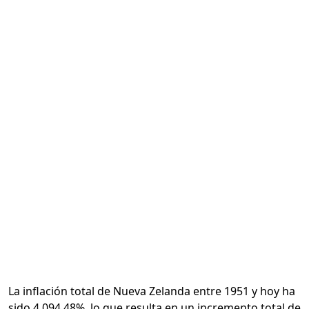
Calcular
La inflación total de Nueva Zelanda entre 1951 y hoy ha
sido 4,094.48%, lo que resulta en un incremento total de