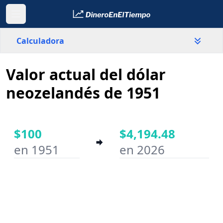
Calculadora
Valor actual del dólar
País
Nueva Zelanda
neozelandés de 1951
Valor
$
$100
$4,194.48
en 1951
en 2026
Año inicial
Año final