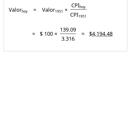
CPI
hoy
Valor
=
Valor
×
hoy
1951
CPI
1951
139.09
=
$ 100 ×
≈
$4,194.48
3.316