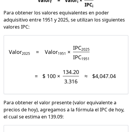
Valor
=
Valor
×
f
i
IPC
i
Para obtener los valores equivalentes en poder
adquisitivo entre 1951 y 2025, se utilizan los siguientes
valores IPC:
IPC
2025
Valor
=
Valor
×
2025
1951
IPC
1951
134.20
=
$ 100 ×
≈
$4,047.04
3.316
Para obtener el valor presente (valor equivalente a
precios de hoy), agregamos a la fórmula el IPC de hoy,
el cual se estima en 139.09: