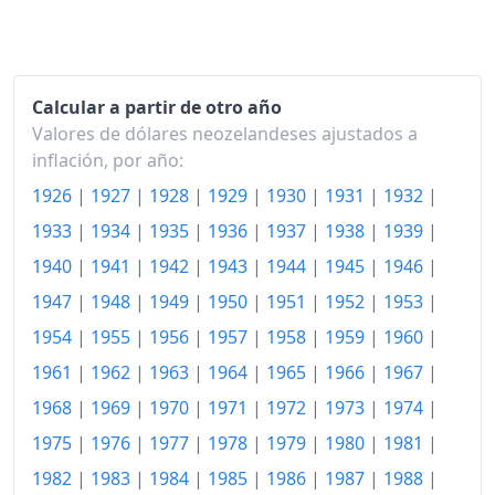
1973
257.99
1974
286.65
Calcular a partir de otro año
Valores de dólares neozelandeses ajustados a
1975
328.75
inflación, por año:
1976
384.33
1926
|
1927
|
1928
|
1929
|
1930
|
1931
|
1932
|
1977
439.61
1933
|
1934
|
1935
|
1936
|
1937
|
1938
|
1939
|
1940
|
1941
|
1942
|
1943
|
1944
|
1945
|
1946
|
1978
492.17
1947
|
1948
|
1949
|
1950
|
1951
|
1952
|
1953
|
1979
559.60
1954
|
1955
|
1956
|
1957
|
1958
|
1959
|
1960
|
1980
655.58
1961
|
1962
|
1963
|
1964
|
1965
|
1966
|
1967
|
1981
756.34
1968
|
1969
|
1970
|
1971
|
1972
|
1973
|
1974
|
1975
|
1976
|
1977
|
1978
|
1979
|
1980
|
1981
|
1982
878.59
1982
|
1983
|
1984
|
1985
|
1986
|
1987
|
1988
|