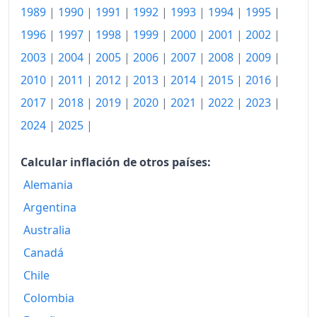
1983
943.09
1989
|
1990
|
1991
|
1992
|
1993
|
1994
|
1995
|
1984
1,001.29
1996
|
1997
|
1998
|
1999
|
2000
|
2001
|
2002
|
2003
|
2004
|
2005
|
2006
|
2007
|
2008
|
2009
|
1985
1,155.66
2010
|
2011
|
2012
|
2013
|
2014
|
2015
|
2016
|
1986
1,308.37
2017
|
2018
|
2019
|
2020
|
2021
|
2022
|
2023
|
1987
1,514.36
2024
|
2025
|
1988
1,610.90
Calcular inflación de otros países:
1989
1,702.98
Alemania
1990
1,806.84
Argentina
Australia
1991
1,853.86
Canadá
1992
1,872.67
Chile
1993
1,896.79
Colombia