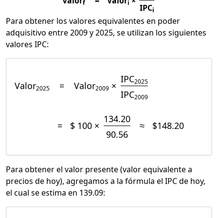
Valor
=
Valor
×
f
i
IPC
i
Para obtener los valores equivalentes en poder
adquisitivo entre 2009 y 2025, se utilizan los siguientes
valores IPC:
IPC
2025
Valor
=
Valor
×
2025
2009
IPC
2009
134.20
=
$ 100 ×
≈
$148.20
90.56
Para obtener el valor presente (valor equivalente a
precios de hoy), agregamos a la fórmula el IPC de hoy,
el cual se estima en 139.09: