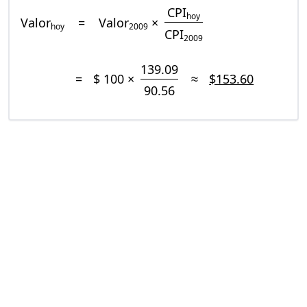
CPI
hoy
Valor
=
Valor
×
hoy
2009
CPI
2009
139.09
=
$ 100 ×
≈
$153.60
90.56