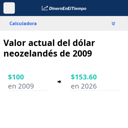
Calculadora
Valor actual del dólar
País
Nueva Zelanda
neozelandés de 2009
Valor
$
$100
$153.60
en 2009
en 2026
Año inicial
Año final