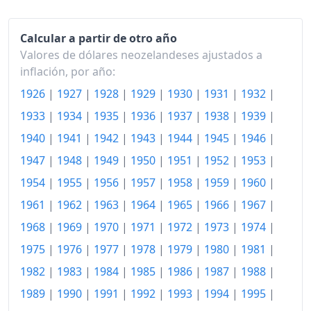
2021
123.56
2022
132.42
Calcular a partir de otro año
Valores de dólares neozelandeses ajustados a
2023
140.01
inflación, por año:
2024
144.11
1926
|
1927
|
1928
|
1929
|
1930
|
1931
|
1932
|
1933
|
1934
|
1935
|
1936
|
1937
|
1938
|
1939
|
2025
148.20
1940
|
1941
|
1942
|
1943
|
1944
|
1945
|
1946
|
2026-Q1
151.16
1947
|
1948
|
1949
|
1950
|
1951
|
1952
|
1953
|
Hoy
153.60
1954
|
1955
|
1956
|
1957
|
1958
|
1959
|
1960
|
1961
|
1962
|
1963
|
1964
|
1965
|
1966
|
1967
|
1968
|
1969
|
1970
|
1971
|
1972
|
1973
|
1974
|
1975
|
1976
|
1977
|
1978
|
1979
|
1980
|
1981
|
1982
|
1983
|
1984
|
1985
|
1986
|
1987
|
1988
|
1989
|
1990
|
1991
|
1992
|
1993
|
1994
|
1995
|