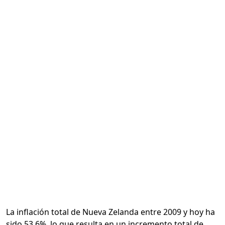
Calcular
La inflación total de Nueva Zelanda entre 2009 y hoy ha
sido 53.6%, lo que resulta en un incremento total de