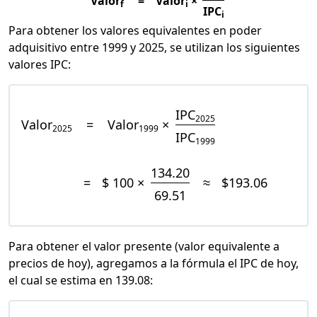
Valor
=
Valor
×
f
i
IPC
i
Para obtener los valores equivalentes en poder
adquisitivo entre 1999 y 2025, se utilizan los siguientes
valores IPC:
IPC
2025
Valor
=
Valor
×
2025
1999
IPC
1999
134.20
=
$ 100 ×
≈
$193.06
69.51
Para obtener el valor presente (valor equivalente a
precios de hoy), agregamos a la fórmula el IPC de hoy,
el cual se estima en 139.08: