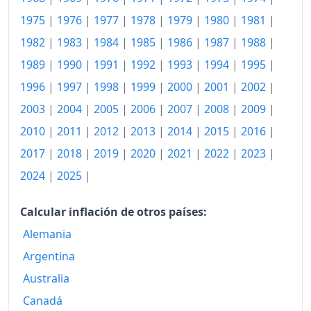
2016
144.79
1975
|
1976
|
1977
|
1978
|
1979
|
1980
|
1981
|
2017
147.47
1982
|
1983
|
1984
|
1985
|
1986
|
1987
|
1988
|
1989
|
1990
|
1991
|
1992
|
1993
|
1994
|
1995
|
2018
149.82
1996
|
1997
|
1998
|
1999
|
2000
|
2001
|
2002
|
2019
152.25
2003
|
2004
|
2005
|
2006
|
2007
|
2008
|
2009
|
2020
154.86
2010
|
2011
|
2012
|
2013
|
2014
|
2015
|
2016
|
2021
160.96
2017
|
2018
|
2019
|
2020
|
2021
|
2022
|
2023
|
2024
|
2025
|
2022
172.51
2023
182.40
Calcular inflación de otros países:
Alemania
2024
187.73
Argentina
2025
193.06
Australia
2026-Q1
196.92
Canadá