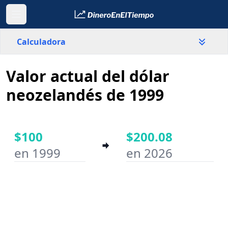
Calculadora
Valor actual del dólar
País
Nueva Zelanda
neozelandés de 1999
Valor
$
$100
$200.08
en 1999
en 2026
Año inicial
Año final