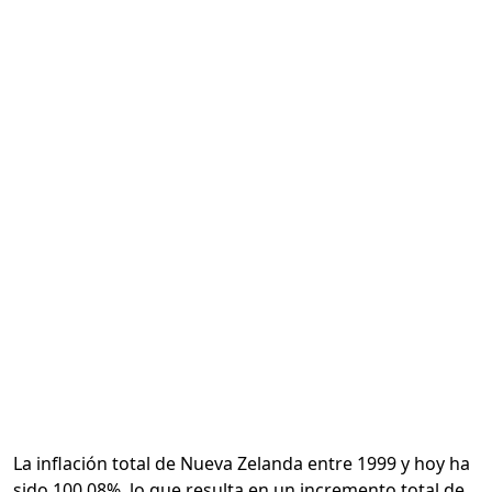
Calcular
La inflación total de Nueva Zelanda entre 1999 y hoy ha
sido 100.08%, lo que resulta en un incremento total de