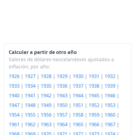
2005
115.96
2006
119.87
2007
122.71
2008
127.57
Calcular a partir de otro año
2009
130.27
Valores de dólares neozelandeses ajustados a
2010
133.27
inflación, por año:
1926
|
1927
|
1928
|
1929
|
1930
|
1931
|
1932
|
2011
138.64
1933
|
1934
|
1935
|
1936
|
1937
|
1938
|
1939
|
2012
140.11
1940
|
1941
|
1942
|
1943
|
1944
|
1945
|
1946
|
2013
141.70
1947
|
1948
|
1949
|
1950
|
1951
|
1952
|
1953
|
2014
143.44
1954
|
1955
|
1956
|
1957
|
1958
|
1959
|
1960
|
1961
|
1962
|
1963
|
1964
|
1965
|
1966
|
1967
|
2015
143.86
1968
|
1969
|
1970
|
1971
|
1972
|
1973
|
1974
|