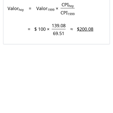
CPI
hoy
Valor
=
Valor
×
hoy
1999
CPI
1999
139.08
=
$ 100 ×
≈
$200.08
69.51