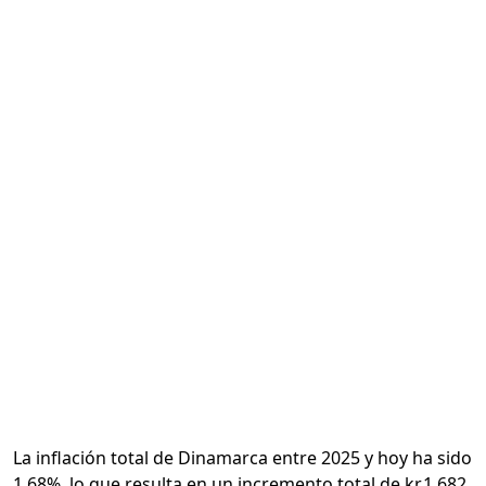
Calcular
La inflación total de Dinamarca entre 2025 y hoy ha sido
1.68%, lo que resulta en un incremento total de kr.1.682.