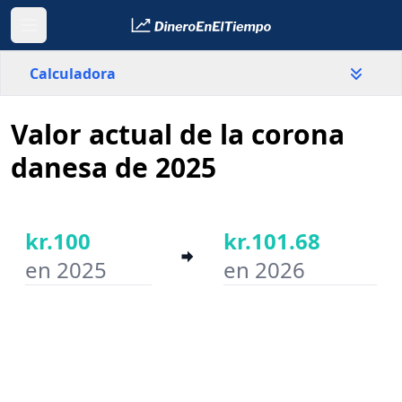
Calculadora
Valor actual de la corona
País
Dinamarca
danesa de 2025
Valor
kr.
kr.100
kr.101.68
en 2025
en 2026
Año inicial
Año final