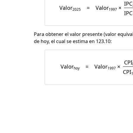
IPC
Valor
=
Valor
×
2025
1997
IPC
Para obtener el valor presente (valor equiva
de hoy, el cual se estima en 123.10:
CPI
Valor
=
Valor
×
hoy
1997
CPI