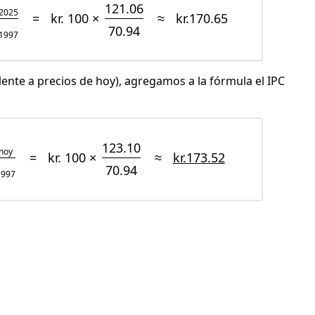
121.06
2025
=
kr. 100 ×
≈
kr.170.65
70.94
1997
lente a precios de hoy), agregamos a la fórmula el IPC
123.10
hoy
=
kr. 100 ×
≈
kr.173.52
70.94
1997