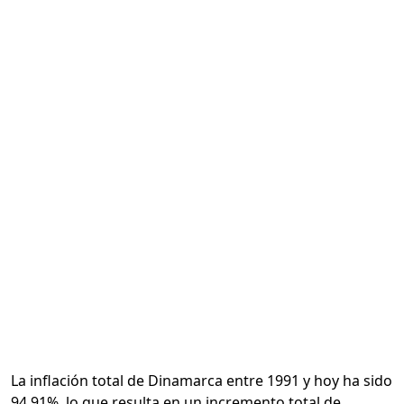
Calcular
La inflación total de Dinamarca entre 1991 y hoy ha sido
94.91%, lo que resulta en un incremento total de