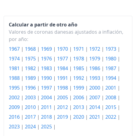
2004
130.68
2005
133.04
Calcular a partir de otro año
Valores de coronas danesas ajustados a inflación,
2006
135.56
por año:
2007
137.88
1967
|
1968
|
1969
|
1970
|
1971
|
1972
|
1973
|
2008
142.58
1974
|
1975
|
1976
|
1977
|
1978
|
1979
|
1980
|
1981
|
1982
|
1983
|
1984
|
1985
|
1986
|
1987
|
2009
144.47
1988
|
1989
|
1990
|
1991
|
1992
|
1993
|
1994
|
2010
147.80
1995
|
1996
|
1997
|
1998
|
1999
|
2000
|
2001
|
2011
151.86
2002
|
2003
|
2004
|
2005
|
2006
|
2007
|
2008
|
2012
2009
|
2010
|
2011
|
2012
|
155.53
2013
|
2014
|
2015
|
2016
|
2017
|
2018
|
2019
|
2020
|
2021
|
2022
|
2013
156.74
2023
|
2024
|
2025
|
2014
157.61