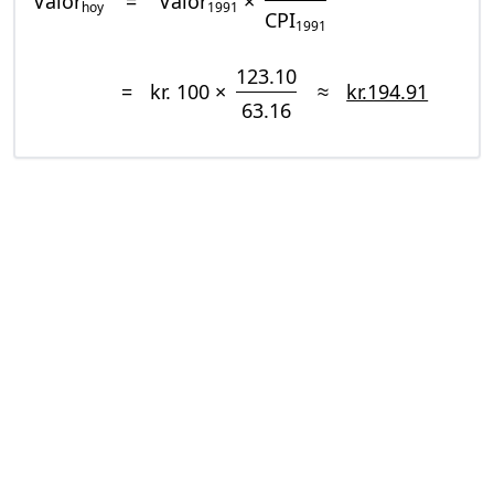
Valor
=
Valor
×
hoy
1991
CPI
1991
123.10
=
kr. 100 ×
≈
kr.194.91
63.16