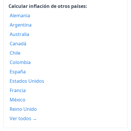
Calcular inflación de otros países:
2015
158.34
Alemania
2016
158.75
Argentina
2017
160.55
Australia
Canadá
2018
161.88
Chile
2019
163.07
Colombia
2020
163.76
España
2021
166.78
Estados Unidos
Francia
2022
179.62
México
2023
185.57
Reino Unido
2024
188.13
Ver todos →
2025
191.68