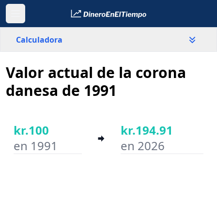
Calculadora
Valor actual de la corona
País
Dinamarca
danesa de 1991
Valor
kr.
kr.100
kr.194.91
en 1991
en 2026
Año inicial
Año final