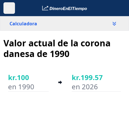
Calculadora
Valor actual de la corona
País
Dinamarca
danesa de 1990
Valor
kr.
kr.100
kr.199.57
en 1990
en 2026
Año inicial
Año final