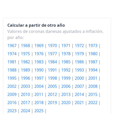
1998
117.14
1999
120.06
Calcular a partir de otro año
2000
123.55
Valores de coronas danesas ajustados a inflación,
2001
126.49
por año:
1967
|
1968
|
1969
|
1970
|
1971
|
1972
|
1973
|
2002
129.57
1974
|
1975
|
1976
|
1977
|
1978
|
1979
|
1980
|
2003
132.27
1981
|
1982
|
1983
|
1984
|
1985
|
1986
|
1987
|
2004
133.81
1988
|
1989
|
1990
|
1991
|
1992
|
1993
|
1994
|
1995
|
1996
|
1997
|
1998
|
1999
|
2000
|
2001
|
2005
136.23
2002
|
2003
|
2004
|
2005
|
2006
|
2007
|
2008
|
2006
138.81
2009
|
2010
|
2011
|
2012
|
2013
|
2014
|
2015
|
2007
141.18
2016
|
2017
|
2018
|
2019
|
2020
|
2021
|
2022
|
2008
146.00
2023
|
2024
|
2025
|