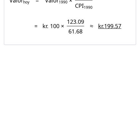
Valor
=
Valor
×
hoy
1990
CPI
1990
123.09
=
kr. 100 ×
≈
kr.199.57
61.68