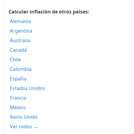
2009
147.93
Calcular inflación de otros países:
2010
151.34
Alemania
Argentina
2011
155.50
Australia
2012
159.25
Canadá
2013
160.49
Chile
2014
161.38
Colombia
España
2015
162.13
Estados Unidos
2016
162.55
Francia
2017
164.40
México
Reino Unido
2018
165.75
Ver todos →
2019
166.98