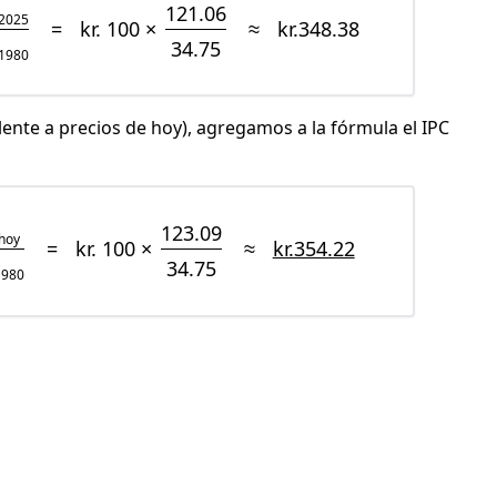
121.06
2025
=
kr. 100 ×
≈
kr.348.38
34.75
1980
lente a precios de hoy), agregamos a la fórmula el IPC
123.09
hoy
=
kr. 100 ×
≈
kr.354.22
34.75
1980