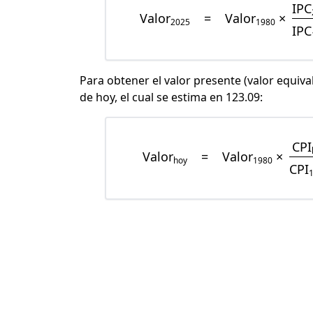
IPC
Valor
=
Valor
×
2025
1980
IPC
Para obtener el valor presente (valor equiva
de hoy, el cual se estima en 123.09:
CPI
Valor
=
Valor
×
hoy
1980
CPI