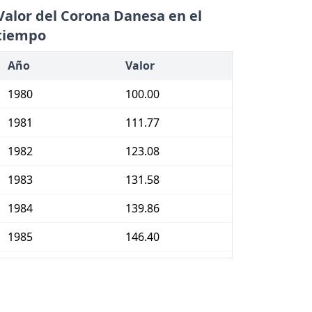
Valor del Corona Danesa en el
tiempo
Año
Valor
1980
100.00
1981
111.77
1982
123.08
1983
131.58
1984
139.86
1985
146.40
1986
151.79
1987
157.89