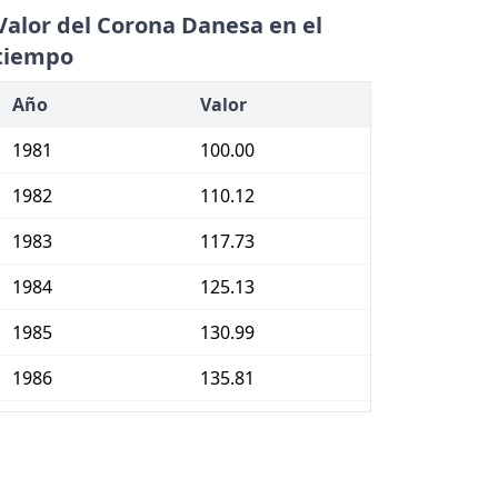
Valor del Corona Danesa en el
tiempo
Año
Valor
1981
100.00
1982
110.12
1983
117.73
1984
125.13
1985
130.99
1986
135.81
1987
141.27
1988
147.67