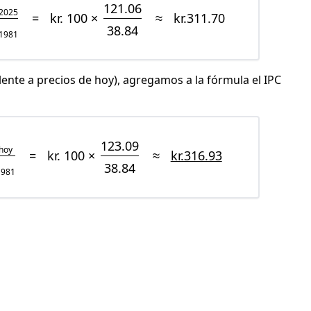
121.06
2025
=
kr. 100 ×
≈
kr.311.70
38.84
1981
lente a precios de hoy), agregamos a la fórmula el IPC
123.09
hoy
=
kr. 100 ×
≈
kr.316.93
38.84
1981