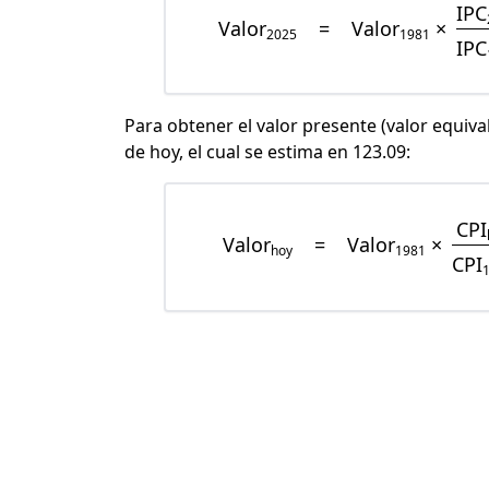
IPC
Valor
=
Valor
×
2025
1981
IPC
Para obtener el valor presente (valor equiva
de hoy, el cual se estima en 123.09:
CPI
Valor
=
Valor
×
hoy
1981
CPI