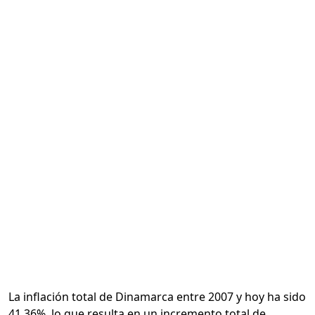
Calcular
La inflación total de Dinamarca entre 2007 y hoy ha sido
41.36%, lo que resulta en un incremento total de