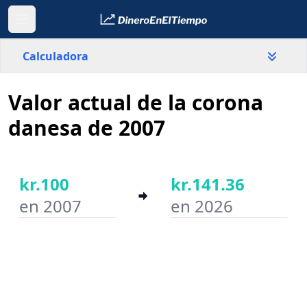
Calculadora
Valor actual de la corona
País
Dinamarca
danesa de 2007
Valor
kr.
kr.100
kr.141.36
en 2007
en 2026
Año inicial
Año final