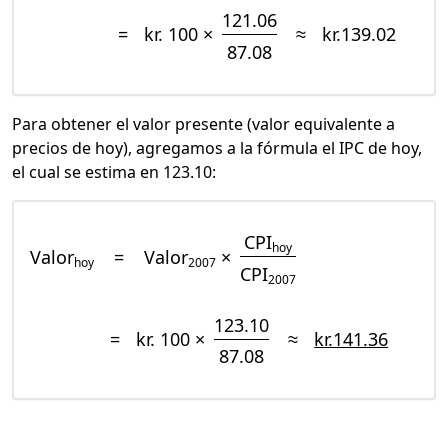
121.06
=
kr. 100 ×
≈
kr.139.02
87.08
Para obtener el valor presente (valor equivalente a
precios de hoy), agregamos a la fórmula el IPC de hoy,
el cual se estima en 123.10:
CPI
hoy
Valor
=
Valor
×
hoy
2007
CPI
2007
123.10
=
kr. 100 ×
≈
kr.141.36
87.08