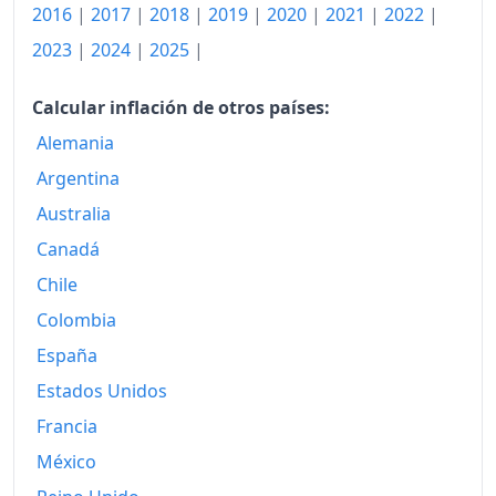
2016
|
2017
|
2018
|
2019
|
2020
|
2021
|
2022
|
2025
139.02
2023
|
2024
|
2025
|
2026-05
140.86
Calcular inflación de otros países:
Hoy
141.36
Alemania
Argentina
Australia
Canadá
Chile
Colombia
España
Estados Unidos
Francia
México