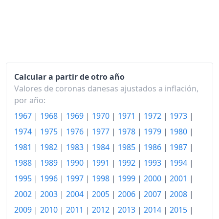
2014
114.31
2015
114.84
2016
115.13
Calcular a partir de otro año
2017
116.44
Valores de coronas danesas ajustados a inflación,
2018
117.40
por año:
1967
|
1968
|
1969
|
1970
|
1971
|
1972
|
1973
|
2019
118.27
1974
|
1975
|
1976
|
1977
|
1978
|
1979
|
1980
|
2020
118.77
1981
|
1982
|
1983
|
1984
|
1985
|
1986
|
1987
|
2021
120.96
1988
|
1989
|
1990
|
1991
|
1992
|
1993
|
1994
|
2022
130.27
1995
|
1996
|
1997
|
1998
|
1999
|
2000
|
2001
|
2002
|
2003
|
2004
|
2005
|
2006
|
2007
|
2008
|
2023
134.58
2009
|
2010
|
2011
|
2012
|
2013
|
2014
|
2015
|
2024
136.44