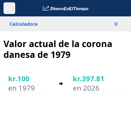
Calculadora
Valor actual de la corona
País
Dinamarca
danesa de 1979
Valor
kr.
kr.100
kr.397.81
en 1979
en 2026
Año inicial
Año final