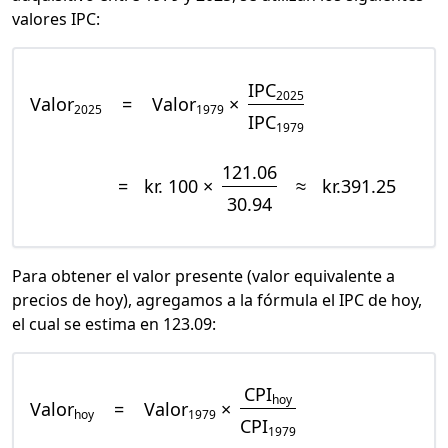
valores IPC:
IPC
2025
Valor
=
Valor
×
2025
1979
IPC
1979
121.06
=
kr. 100 ×
≈
kr.391.25
30.94
Para obtener el valor presente (valor equivalente a
precios de hoy), agregamos a la fórmula el IPC de hoy,
el cual se estima en 123.09:
CPI
hoy
Valor
=
Valor
×
hoy
1979
CPI
1979