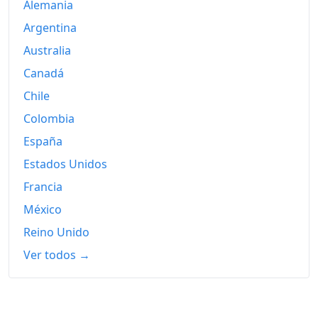
Alemania
2009
294.87
Argentina
2010
301.67
Australia
2011
309.97
Canadá
2012
317.45
Chile
Colombia
2013
319.92
España
2014
321.69
Estados Unidos
2015
323.19
Francia
México
2016
324.02
Reino Unido
2017
327.71
Ver todos →
2018
330.41
2019
332.85