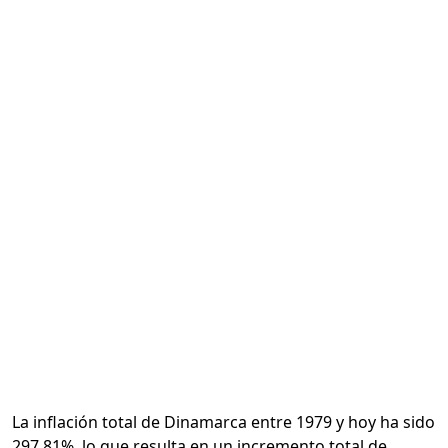
Calcular
La inflación total de Dinamarca entre 1979 y hoy ha sido
297.81%, lo que resulta en un incremento total de