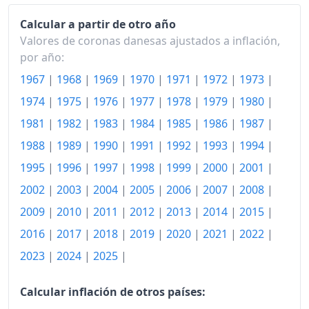
1998
233.50
Calcular a partir de otro año
1999
239.33
Valores de coronas danesas ajustados a inflación,
por año:
2000
246.28
1967
|
1968
|
1969
|
1970
|
1971
|
1972
|
1973
|
2001
252.15
1974
|
1975
|
1976
|
1977
|
1978
|
1979
|
1980
|
2002
258.29
1981
|
1982
|
1983
|
1984
|
1985
|
1986
|
1987
|
1988
|
1989
|
1990
|
1991
|
1992
|
1993
|
1994
|
2003
263.66
1995
|
1996
|
1997
|
1998
|
1999
|
2000
|
2001
|
2004
266.73
2002
|
2003
|
2004
|
2005
|
2006
|
2007
|
2008
|
2005
271.56
2009
|
2010
|
2011
|
2012
|
2013
|
2014
|
2015
|
2006
276.70
2016
|
2017
|
2018
|
2019
|
2020
|
2021
|
2022
|
2023
|
2024
|
2025
|
2007
281.43
2008
291.03
Calcular inflación de otros países: