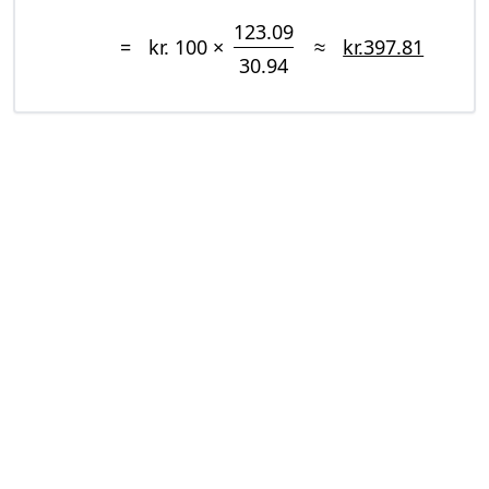
123.09
=
kr. 100 ×
≈
kr.397.81
30.94