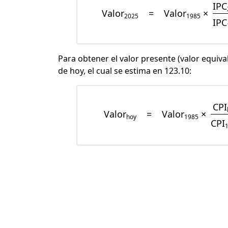
IPC
Valor
=
Valor
×
2025
1985
IPC
Para obtener el valor presente (valor equiva
de hoy, el cual se estima en 123.10:
CPI
Valor
=
Valor
×
hoy
1985
CPI