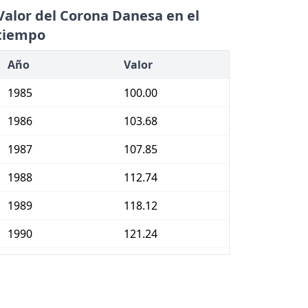
Valor del Corona Danesa en el
tiempo
Año
Valor
1985
100.00
1986
103.68
1987
107.85
1988
112.74
1989
118.12
1990
121.24
1991
124.14
1992
126.74