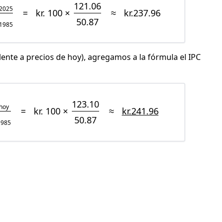
121.06
2025
=
kr. 100 ×
≈
kr.237.96
50.87
1985
lente a precios de hoy), agregamos a la fórmula el IPC
123.10
hoy
=
kr. 100 ×
≈
kr.241.96
50.87
1985