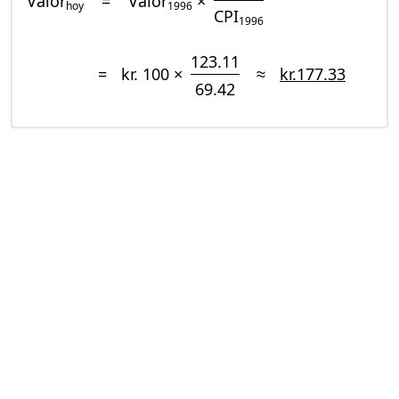
Valor
=
Valor
×
hoy
1996
CPI
1996
123.11
=
kr. 100 ×
≈
kr.177.33
69.42