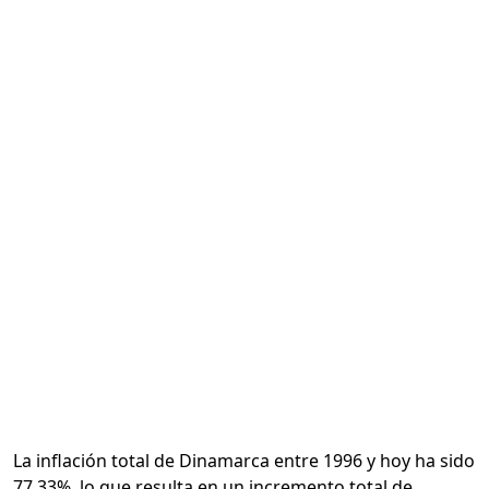
Calcular
La inflación total de Dinamarca entre 1996 y hoy ha sido
77.33%, lo que resulta en un incremento total de