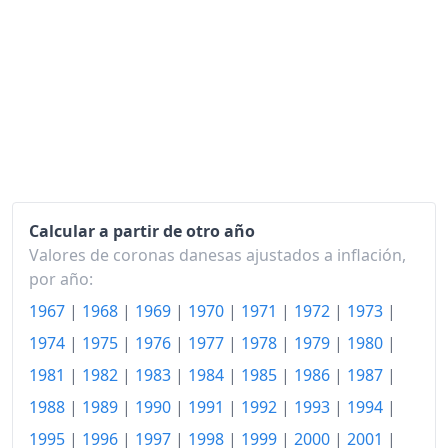
2004
118.88
2005
121.03
2006
123.32
2007
125.43
2008
129.71
2009
131.42
Calcular a partir de otro año
Valores de coronas danesas ajustados a inflación,
2010
134.45
por año:
2011
138.15
1967
|
1968
|
1969
|
1970
|
1971
|
1972
|
1973
|
1974
|
1975
|
1976
|
1977
|
1978
|
1979
|
1980
|
2012
141.49
1981
|
1982
|
1983
|
1984
|
1985
|
1986
|
1987
|
2013
142.59
1988
|
1989
|
1990
|
1991
|
1992
|
1993
|
1994
|
2014
143.38
1995
|
1996
|
1997
|
1998
|
1999
|
2000
|
2001
|