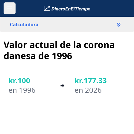
Calculadora
Valor actual de la corona
País
Dinamarca
danesa de 1996
Valor
kr.
kr.100
kr.177.33
en 1996
en 2026
Año inicial
Año final