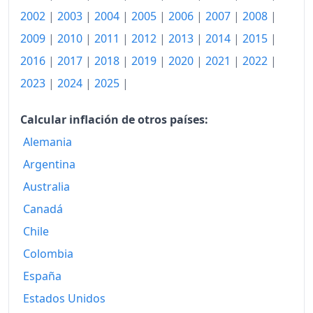
2015
2002
|
2003
|
2004
|
2005
|
144.04
2006
|
2007
|
2008
|
2009
|
2010
|
2011
|
2012
|
2013
|
2014
|
2015
|
2016
144.41
2016
|
2017
|
2018
|
2019
|
2020
|
2021
|
2022
|
2017
146.06
2023
|
2024
|
2025
|
2018
147.26
Calcular inflación de otros países:
2019
148.35
Alemania
2020
148.98
Argentina
Australia
2021
151.72
Canadá
2022
163.40
Chile
2023
168.81
Colombia
2024
171.14
España
Estados Unidos
2025
174.38