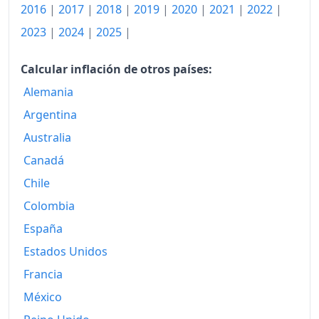
2016
|
2017
|
2018
|
2019
|
2020
|
2021
|
2022
|
2004
607.06
2023
|
2024
|
2025
|
2005
618.04
2006
629.73
Calcular inflación de otros países:
Alemania
2007
640.52
Argentina
2008
662.35
Australia
2009
671.10
Canadá
Chile
2010
686.57
Colombia
2011
705.45
España
2012
722.49
Estados Unidos
2013
728.11
Francia
México
2014
732.14