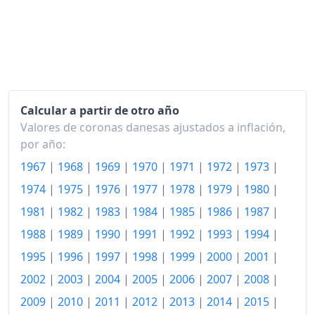
1993
480.24
1994
489.81
1995
500.01
1996
510.65
Calcular a partir de otro año
1997
521.79
Valores de coronas danesas ajustados a inflación,
por año:
1998
531.42
1967
|
1968
|
1969
|
1970
|
1971
|
1972
|
1973
|
1999
544.69
1974
|
1975
|
1976
|
1977
|
1978
|
1979
|
1980
|
2000
560.51
1981
|
1982
|
1983
|
1984
|
1985
|
1986
|
1987
|
1988
|
1989
|
1990
|
1991
|
1992
|
1993
|
1994
|
2001
573.87
1995
|
1996
|
1997
|
1998
|
1999
|
2000
|
2001
|
2002
587.85
2002
|
2003
|
2004
|
2005
|
2006
|
2007
|
2008
|
2003
600.06
2009
|
2010
|
2011
|
2012
|
2013
|
2014
|
2015
|