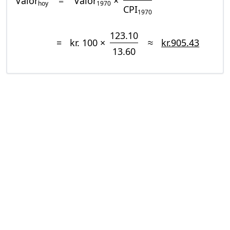
Valor
=
Valor
×
hoy
1970
CPI
1970
123.10
=
kr. 100 ×
≈
kr.905.43
13.60