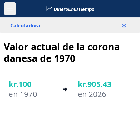
Calculadora
Valor actual de la corona
País
Dinamarca
danesa de 1970
Valor
kr.
kr.100
kr.905.43
en 1970
en 2026
Año inicial
Año final