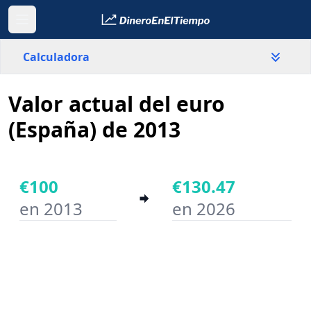
Calculadora
Valor actual del euro
País
España
(España) de 2013
Valor
€
€100
€130.47
en 2013
en 2026
Año inicial
Año final