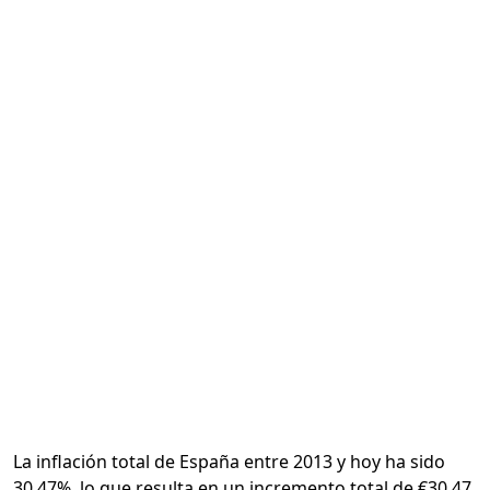
Calcular
La inflación total de España entre 2013 y hoy ha sido
30.47%, lo que resulta en un incremento total de €30.47.