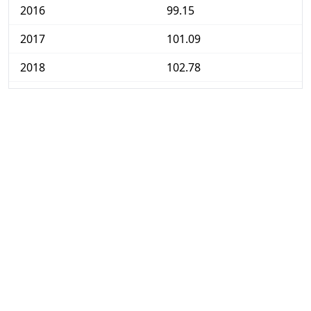
2016
99.15
2017
101.09
2018
102.78
2019
103.50
2020
103.17
2021
106.36
2022
115.28
2023
119.35
2024
122.66
2025
125.94
2026-05
129.66