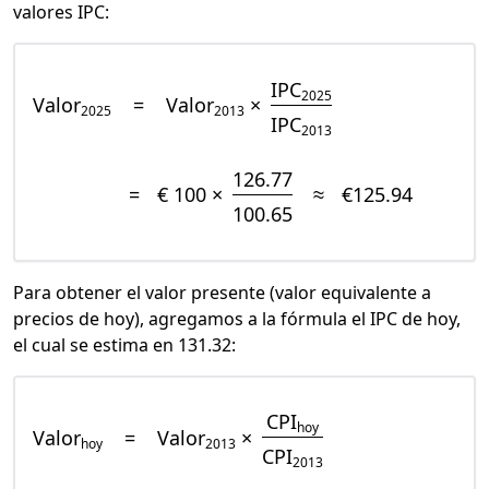
valores IPC:
IPC
2025
Valor
=
Valor
×
2025
2013
IPC
2013
126.77
=
€ 100 ×
≈
€125.94
100.65
Para obtener el valor presente (valor equivalente a
precios de hoy), agregamos a la fórmula el IPC de hoy,
el cual se estima en 131.32:
CPI
hoy
Valor
=
Valor
×
hoy
2013
CPI
2013