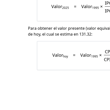
IP
Valor
=
Valor
×
2025
1995
IP
Para obtener el valor presente (valor equiva
de hoy, el cual se estima en 131.32:
CP
Valor
=
Valor
×
hoy
1995
CP