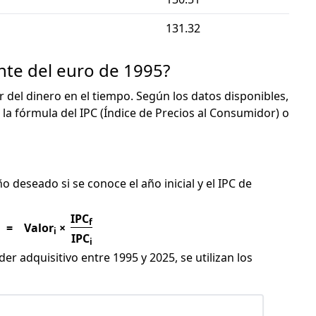
131.32
nte del euro de 1995?
or del dinero en el tiempo. Según los datos disponibles,
 la fórmula del IPC (Índice de Precios al Consumidor) o
C
ño deseado si se conoce el año inicial y el IPC de
IPC
f
=
Valor
×
i
IPC
i
er adquisitivo entre 1995 y 2025, se utilizan los