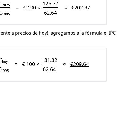
C
126.77
2025
=
€ 100 ×
≈
€202.37
C
62.64
1995
lente a precios de hoy), agregamos a la fórmula el IPC
I
131.32
hoy
=
€ 100 ×
≈
€209.64
I
62.64
1995