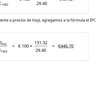
C
29.40
1983
lente a precios de hoy), agregamos a la fórmula el IPC
I
131.32
hoy
=
€ 100 ×
≈
€446.70
I
29.40
1983