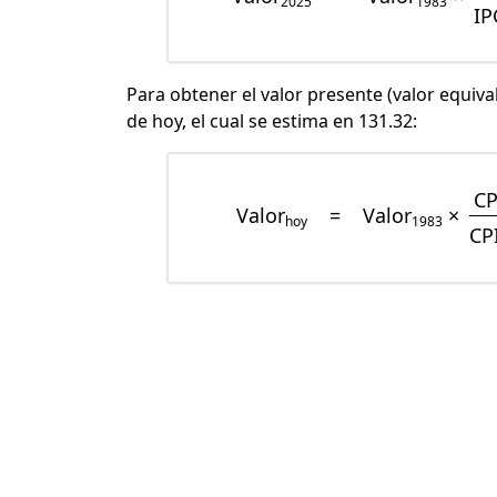
2025
1983
IP
Para obtener el valor presente (valor equiva
de hoy, el cual se estima en 131.32:
CP
Valor
=
Valor
×
hoy
1983
CP