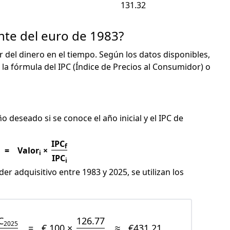
131.32
nte del euro de 1983?
or del dinero en el tiempo. Según los datos disponibles,
 la fórmula del IPC (Índice de Precios al Consumidor) o
C
ño deseado si se conoce el año inicial y el IPC de
IPC
f
=
Valor
×
i
IPC
i
er adquisitivo entre 1983 y 2025, se utilizan los
C
126.77
2025
=
€ 100 ×
≈
€431.21