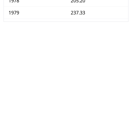
1978
205.20
1979
237.33
1980
274.27
1981
314.17
1982
359.46
1983
403.22
1984
448.70
1985
488.25
1986
531.20
1987
559.07
1988
586.12