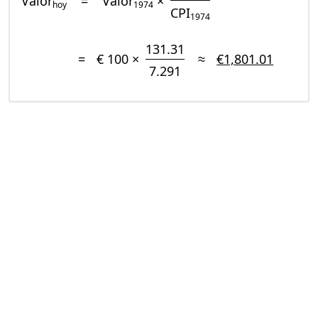
Valor
=
Valor
×
hoy
1974
CPI
1974
131.31
=
€ 100 ×
≈
€1,801.01
7.291