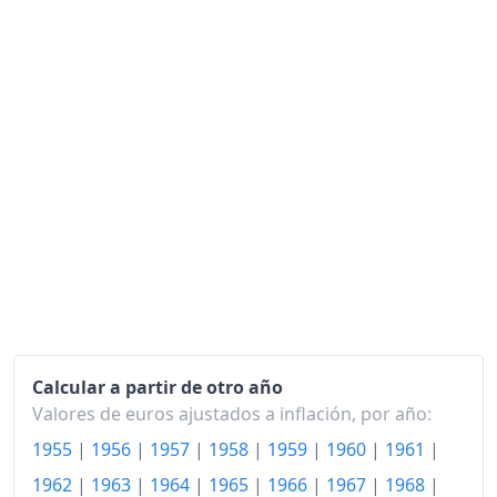
1989
625.92
1990
668.00
1991
707.64
1992
749.56
1993
783.81
1994
820.79
1995
859.16
1996
889.73
1997
907.27
Calcular a partir de otro año
Valores de euros ajustados a inflación, por año:
1998
923.91
1955
|
1956
|
1957
|
1958
|
1959
|
1960
|
1961
|
1999
945.26
1962
|
1963
|
1964
|
1965
|
1966
|
1967
|
1968
|