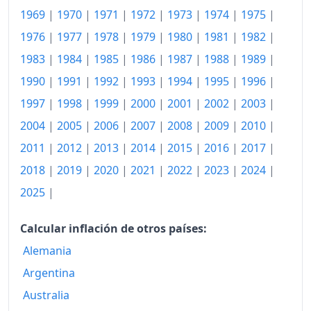
2000
977.71
1969
|
1970
|
1971
|
1972
|
1973
|
1974
|
1975
|
2001
1,012.81
1976
|
1977
|
1978
|
1979
|
1980
|
1981
|
1982
|
1983
|
1984
|
1985
|
1986
|
1987
|
1988
|
1989
|
2002
1,043.86
1990
|
1991
|
1992
|
1993
|
1994
|
1995
|
1996
|
2003
1,075.58
1997
|
1998
|
1999
|
2000
|
2001
|
2002
|
2003
|
2004
1,108.27
2004
|
2005
|
2006
|
2007
|
2008
|
2009
|
2010
|
2005
2011
|
2012
|
2013
|
2014
|
1,145.60
2015
|
2016
|
2017
|
2018
|
2019
|
2020
|
2021
|
2022
|
2023
|
2024
|
2006
1,185.88
2025
|
2007
1,218.93
Calcular inflación de otros países:
2008
1,268.61
Alemania
2009
1,264.95
Argentina
2010
1,287.72
Australia