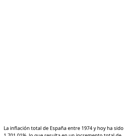
Calcular
La inflación total de España entre 1974 y hoy ha sido
1,701.01%, lo que resulta en un incremento total de