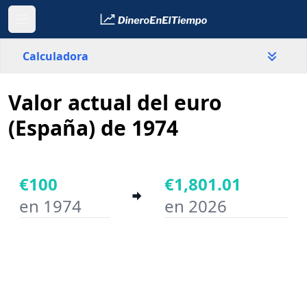
Calculadora
Valor actual del euro
País
España
(España) de 1974
Valor
€
€100
€1,801.01
en 1974
en 2026
Año inicial
Año final