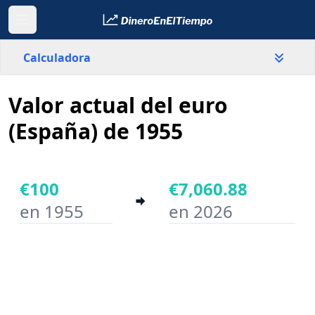
Calculadora
Valor actual del euro
País
España
(España) de 1955
Valor
€
€100
€7,060.88
en 1955
en 2026
Año inicial
Año final