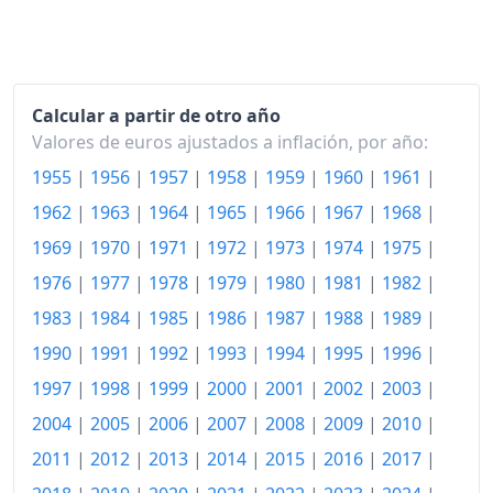
1967
228.98
1968
240.32
1969
245.51
Calcular a partir de otro año
Valores de euros ajustados a inflación, por año:
1970
259.58
1955
|
1956
|
1957
|
1958
|
1959
|
1960
|
1961
|
1971
280.97
1962
|
1963
|
1964
|
1965
|
1966
|
1967
|
1968
|
1972
304.21
1969
|
1970
|
1971
|
1972
|
1973
|
1974
|
1975
|
1973
338.94
1976
|
1977
|
1978
|
1979
|
1980
|
1981
|
1982
|
1983
|
1984
|
1985
|
1986
|
1987
|
1988
|
1989
|
1974
392.09
1990
|
1991
|
1992
|
1993
|
1994
|
1995
|
1996
|
1975
458.56
1997
|
1998
|
1999
|
2000
|
2001
|
2002
|
2003
|
1976
539.38
2004
|
2005
|
2006
|
2007
|
2008
|
2009
|
2010
|
2011
|
2012
|
2013
|
2014
|
2015
|
2016
|
2017
|
1977
671.73