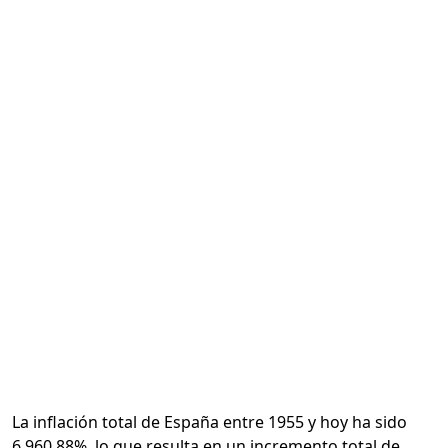
Calcular
La inflación total de España entre 1955 y hoy ha sido
6,960.88%, lo que resulta en un incremento total de