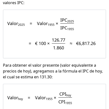
valores IPC:
IPC
2025
Valor
=
Valor
×
2025
1955
IPC
1955
126.77
=
€ 100 ×
≈
€6,817.26
1.860
Para obtener el valor presente (valor equivalente a
precios de hoy), agregamos a la fórmula el IPC de hoy,
el cual se estima en 131.30:
CPI
hoy
Valor
=
Valor
×
hoy
1955
CPI
1955