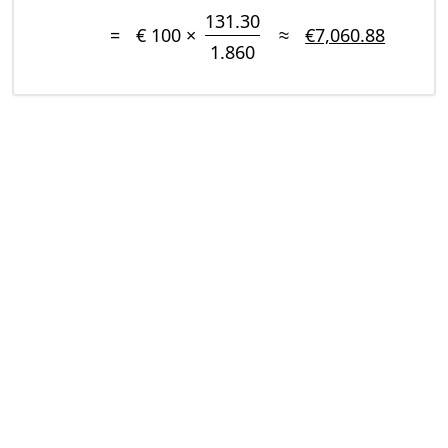
131.30
=
€ 100 ×
≈
€7,060.88
1.860