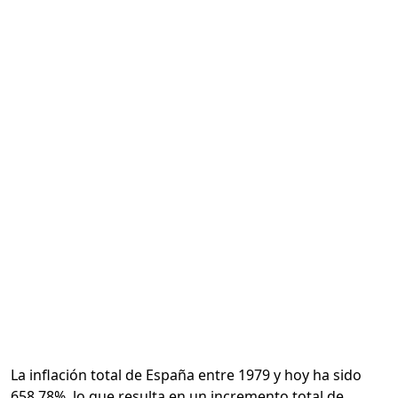
Calcular
La inflación total de España entre 1979 y hoy ha sido
658.78%, lo que resulta en un incremento total de