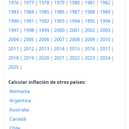
1997
382.28
1976
|
1977
|
1978
|
1979
|
1980
|
1981
|
1982
|
1983
|
1984
|
1985
|
1986
|
1987
|
1988
|
1989
|
1998
389.29
1990
|
1991
|
1992
|
1993
|
1994
|
1995
|
1996
|
1999
398.28
1997
|
1998
|
1999
|
2000
|
2001
|
2002
|
2003
|
2000
411.96
2004
|
2005
|
2006
|
2007
|
2008
|
2009
|
2010
|
2011
|
2012
|
2013
|
2014
|
2015
|
2016
|
2017
|
2001
426.75
2018
|
2019
|
2020
|
2021
|
2022
|
2023
|
2024
|
2002
439.83
2025
|
2003
453.19
Calcular inflación de otros países:
2004
466.97
Alemania
2005
482.70
Argentina
2006
499.67
Australia
Canadá
2007
513.59
Chile