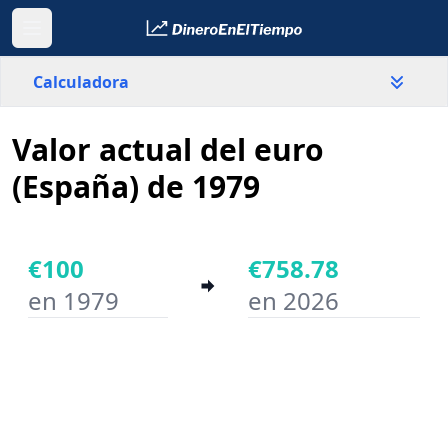
Calculadora
Valor actual del euro
País
España
(España) de 1979
Valor
€
€100
€758.78
en 1979
en 2026
Año inicial
Año final