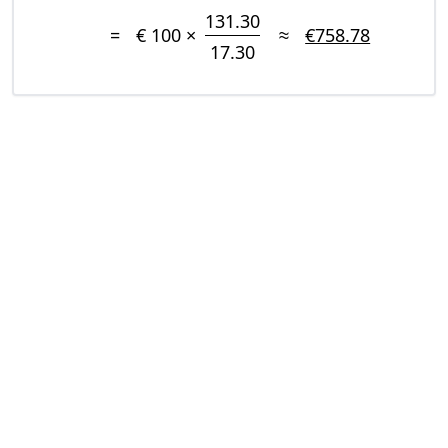
131.30
=
€ 100 ×
≈
€758.78
17.30