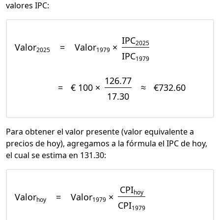
valores IPC:
IPC
2025
Valor
=
Valor
×
2025
1979
IPC
1979
126.77
=
€ 100 ×
≈
€732.60
17.30
Para obtener el valor presente (valor equivalente a
precios de hoy), agregamos a la fórmula el IPC de hoy,
el cual se estima en 131.30:
CPI
hoy
Valor
=
Valor
×
hoy
1979
CPI
1979