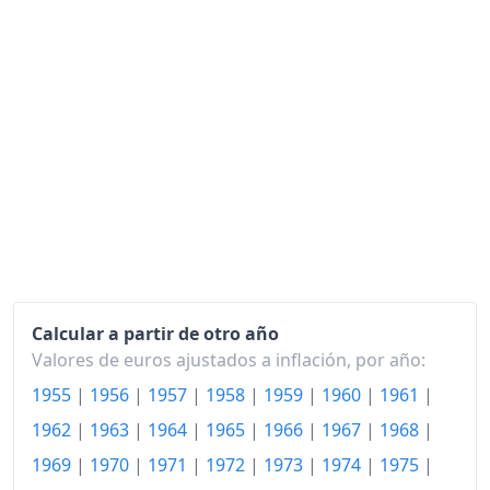
1986
223.82
1987
235.56
1988
246.96
1989
263.73
1990
281.46
1991
298.16
1992
315.83
1993
330.26
Calcular a partir de otro año
Valores de euros ajustados a inflación, por año:
1994
345.84
1955
|
1956
|
1957
|
1958
|
1959
|
1960
|
1961
|
1995
362.00
1962
|
1963
|
1964
|
1965
|
1966
|
1967
|
1968
|
1996
374.89
1969
|
1970
|
1971
|
1972
|
1973
|
1974
|
1975
|