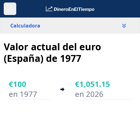
Calculadora
Valor actual del euro
País
España
(España) de 1977
Valor
€
€100
€1,051.15
en 1977
en 2026
Año inicial
Año final