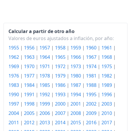
1998
539.28
1999
551.74
2000
570.69
Calcular a partir de otro año
Valores de euros ajustados a inflación, por año:
2001
591.17
1955
|
1956
|
1957
|
1958
|
1959
|
1960
|
1961
|
2002
609.29
1962
|
1963
|
1964
|
1965
|
1966
|
1967
|
1968
|
2003
627.81
1969
|
1970
|
1971
|
1972
|
1973
|
1974
|
1975
|
2004
646.89
1976
|
1977
|
1978
|
1979
|
1980
|
1981
|
1982
|
1983
|
1984
|
1985
|
1986
|
1987
|
1988
|
1989
|
2005
668.68
1990
|
1991
|
1992
|
1993
|
1994
|
1995
|
1996
|
2006
692.19
1997
|
1998
|
1999
|
2000
|
2001
|
2002
|
2003
|
2007
711.48
2004
|
2005
|
2006
|
2007
|
2008
|
2009
|
2010
|
2008
2011
|
2012
|
2013
|
2014
|
740.48
2015
|
2016
|
2017
|