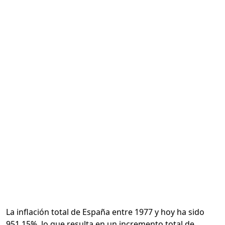
Calcular
La inflación total de España entre 1977 y hoy ha sido
951.15%, lo que resulta en un incremento total de