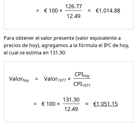
126.77
=
€ 100 ×
≈
€1,014.88
12.49
Para obtener el valor presente (valor equivalente a
precios de hoy), agregamos a la fórmula el IPC de hoy,
el cual se estima en 131.30:
CPI
hoy
Valor
=
Valor
×
hoy
1977
CPI
1977
131.30
=
€ 100 ×
≈
€1,051.15
12.49