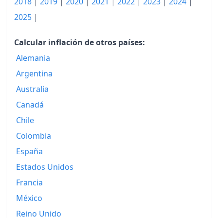
2018
|
2019
|
2020
|
2021
|
2022
|
2023
|
2024
|
2009
738.35
2025
|
2010
751.64
Calcular inflación de otros países:
2011
775.66
Alemania
2012
794.63
Argentina
2013
805.83
Australia
Canadá
2014
804.61
Chile
2015
800.58
Colombia
2016
798.96
España
2017
814.59
Estados Unidos
Francia
2018
828.23
México
2019
834.03
Reino Unido