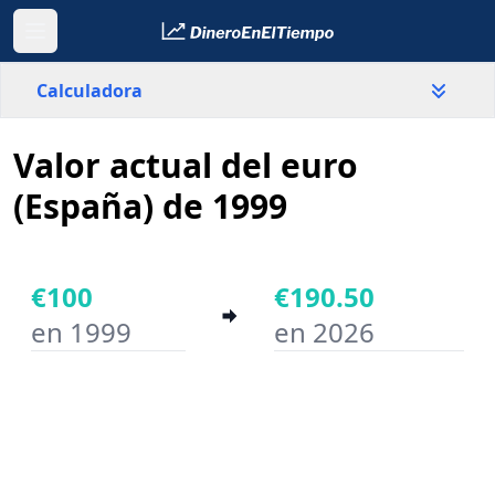
Calculadora
Valor actual del euro
País
España
(España) de 1999
Valor
€
€100
€190.50
en 1999
en 2026
Año inicial
Año final