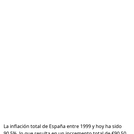
Calcular
La inflación total de España entre 1999 y hoy ha sido
90.5%, lo que resulta en un incremento total de €90.50.