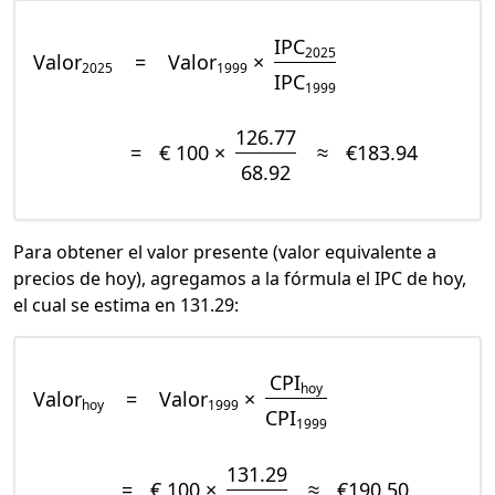
IPC
2025
Valor
=
Valor
×
2025
1999
IPC
1999
126.77
=
€ 100 ×
≈
€183.94
68.92
Para obtener el valor presente (valor equivalente a
precios de hoy), agregamos a la fórmula el IPC de hoy,
el cual se estima en 131.29:
CPI
hoy
Valor
=
Valor
×
hoy
1999
CPI
1999
131.29
=
€ 100 ×
≈
€190.50