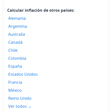
2019
151.16
Calcular inflación de otros países:
2020
150.67
Alemania
Argentina
2021
155.34
Australia
2022
168.37
Canadá
2023
174.32
Chile
2024
179.15
Colombia
España
2025
183.94
Estados Unidos
2026-05
189.37
Francia
Hoy
190.50
México
Reino Unido
Ver todos →