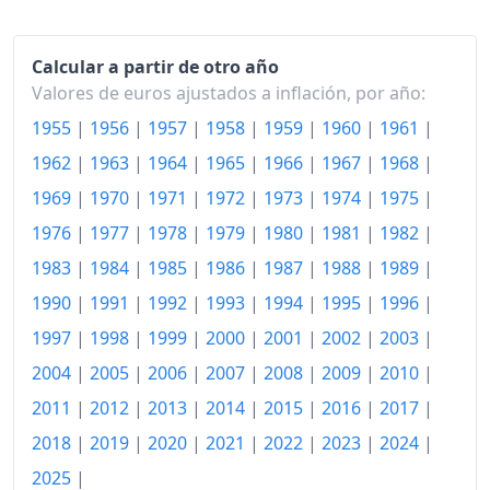
2008
134.21
Calcular a partir de otro año
2009
133.82
Valores de euros ajustados a inflación, por año:
2010
136.23
1955
|
1956
|
1957
|
1958
|
1959
|
1960
|
1961
|
2011
140.58
1962
|
1963
|
1964
|
1965
|
1966
|
1967
|
1968
|
1969
|
1970
|
1971
|
1972
|
1973
|
1974
|
1975
|
2012
144.02
1976
|
1977
|
1978
|
1979
|
1980
|
1981
|
1982
|
2013
146.05
1983
|
1984
|
1985
|
1986
|
1987
|
1988
|
1989
|
2014
145.83
1990
|
1991
|
1992
|
1993
|
1994
|
1995
|
1996
|
2015
145.10
1997
|
1998
|
1999
|
2000
|
2001
|
2002
|
2003
|
2004
|
2005
|
2006
|
2007
|
2008
|
2009
|
2010
|
2016
144.81
2011
|
2012
|
2013
|
2014
|
2015
|
2016
|
2017
|
2017
147.64
2018
|
2019
|
2020
|
2021
|
2022
|
2023
|
2024
|
2018
150.11
2025
|