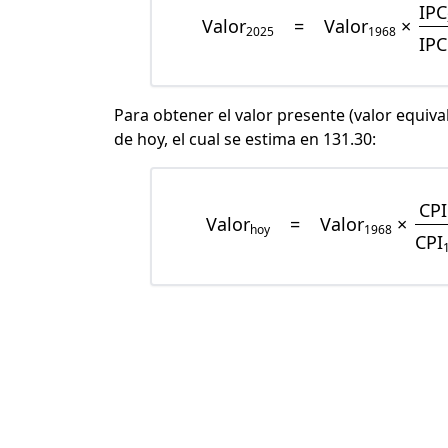
IPC
Valor
=
Valor
×
2025
1968
IPC
Para obtener el valor presente (valor equiva
de hoy, el cual se estima en 131.30:
CPI
Valor
=
Valor
×
hoy
1968
CPI