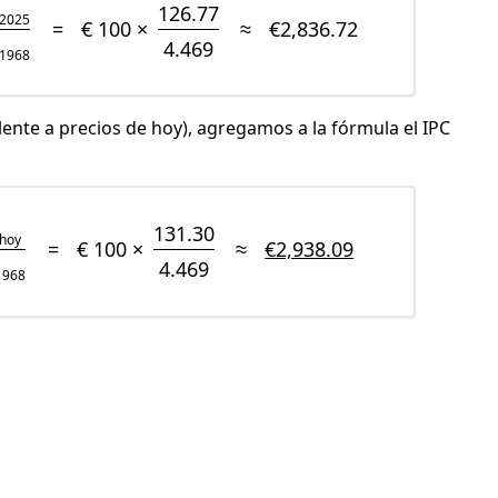
126.77
2025
=
€ 100 ×
≈
€2,836.72
4.469
1968
lente a precios de hoy), agregamos a la fórmula el IPC
131.30
hoy
=
€ 100 ×
≈
€2,938.09
4.469
1968