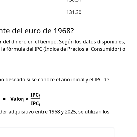
131.30
nte del euro de 1968?
or del dinero en el tiempo. Según los datos disponibles,
 la fórmula del IPC (Índice de Precios al Consumidor) o
C
ño deseado si se conoce el año inicial y el IPC de
IPC
f
=
Valor
×
i
IPC
i
er adquisitivo entre 1968 y 2025, se utilizan los