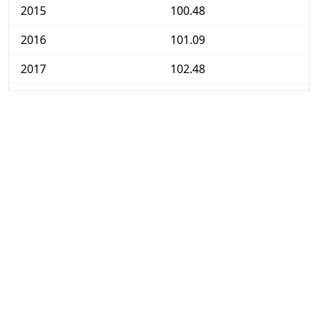
2015
100.48
2016
101.09
2017
102.48
2018
103.50
2019
103.85
2020
103.83
2021
105.15
2022
113.38
2023
118.27
2024
121.13
2025
123.96