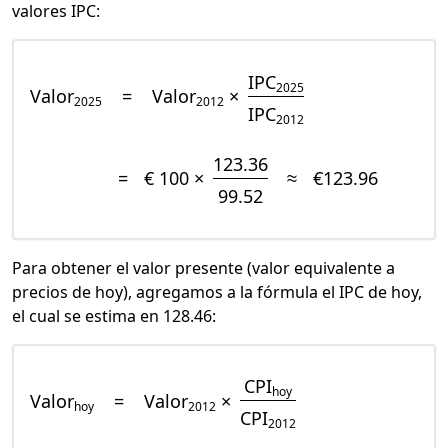
valores IPC:
IPC
2025
Valor
=
Valor
×
2025
2012
IPC
2012
123.36
=
€ 100 ×
≈
€123.96
99.52
Para obtener el valor presente (valor equivalente a
precios de hoy), agregamos a la fórmula el IPC de hoy,
el cual se estima en 128.46:
CPI
hoy
Valor
=
Valor
×
hoy
2012
CPI
2012