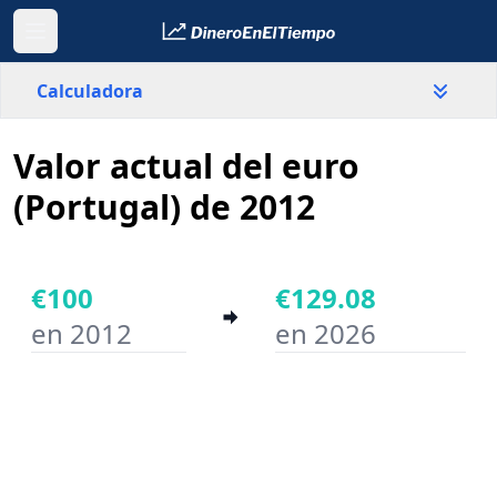
Calculadora
Valor actual del euro
País
Portugal
(Portugal) de 2012
Valor
€
€100
€129.08
en 2012
en 2026
Año inicial
Año final