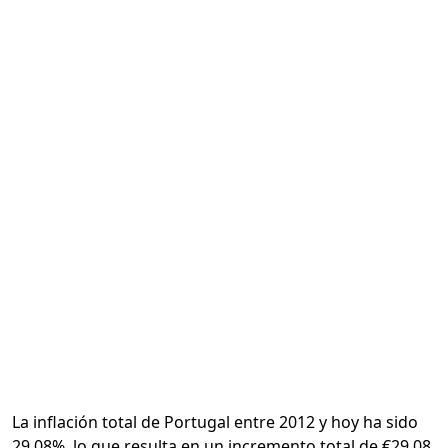
Calcular
La inflación total de Portugal entre 2012 y hoy ha sido
29.08%, lo que resulta en un incremento total de €29.08.