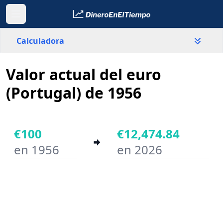
Calculadora
Valor actual del euro
País
Portugal
(Portugal) de 1956
Valor
€
€100
€12,474.84
en 1956
en 2026
Año inicial
Año final