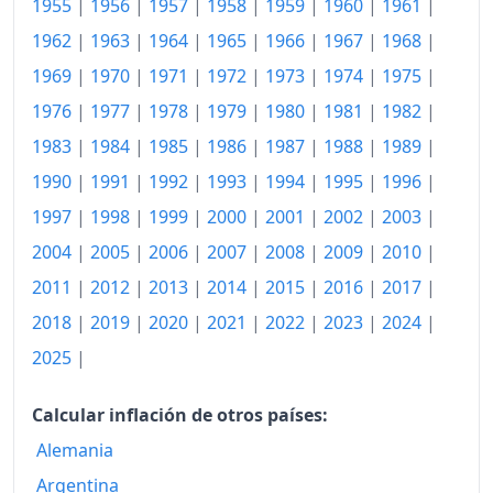
1955
|
1956
|
1957
|
1958
|
1959
|
1960
|
1961
|
1968
143.56
1962
|
1963
|
1964
|
1965
|
1966
|
1967
|
1968
|
1969
|
1970
|
1971
|
1972
|
1973
|
1974
|
1975
|
1969
156.17
1976
|
1977
|
1978
|
1979
|
1980
|
1981
|
1982
|
1970
166.14
1983
|
1984
|
1985
|
1986
|
1987
|
1988
|
1989
|
1971
185.98
1990
|
1991
|
1992
|
1993
|
1994
|
1995
|
1996
|
1972
205.82
1997
|
1998
|
1999
|
2000
|
2001
|
2002
|
2003
|
2004
|
2005
|
2006
|
2007
|
2008
|
2009
|
2010
|
1973
232.52
2011
|
2012
|
2013
|
2014
|
2015
|
2016
|
2017
|
1974
290.84
2018
|
2019
|
2020
|
2021
|
2022
|
2023
|
2024
|
1975
335.26
2025
|
1976
406.14
Calcular inflación de otros países:
1977
532.11
Alemania
Argentina
1978
644.06