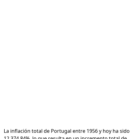
Calcular
La inflación total de Portugal entre 1956 y hoy ha sido
12,374.84%, lo que resulta en un incremento total de