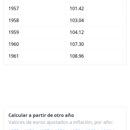
1957
101.42
1958
103.04
1959
104.12
1960
107.30
1961
108.96
1962
111.86
1963
114.12
1964
118.05
1965
122.09
Calcular a partir de otro año
1966
128.25
Valores de euros ajustados a inflación, por año:
1967
135.33