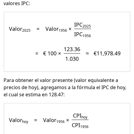
valores IPC:
IPC
2025
Valor
=
Valor
×
2025
1956
IPC
1956
123.36
=
€ 100 ×
≈
€11,978.49
1.030
Para obtener el valor presente (valor equivalente a
precios de hoy), agregamos a la fórmula el IPC de hoy,
el cual se estima en 128.47:
CPI
hoy
Valor
=
Valor
×
hoy
1956
CPI
1956